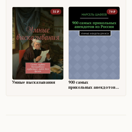
35
₽
70
₽
Умные высказывания
900 самых
прикольных анекдотов
из России