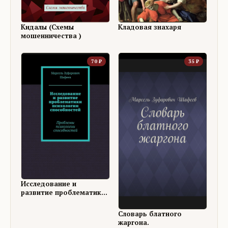
Кидалы (Схемы
Кладовая знахаря
мошенничества )
70
₽
35
₽
Исследование и
развитие проблематики
психологии
способностей
Словарь блатного
жаргона.