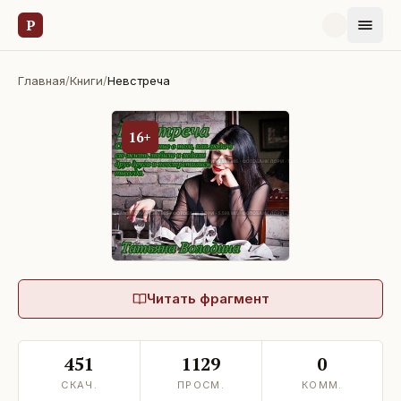
Р
Главная
/
Книги
/
Невстреча
16+
Читать фрагмент
451
1129
0
СКАЧ.
ПРОСМ.
КОММ.