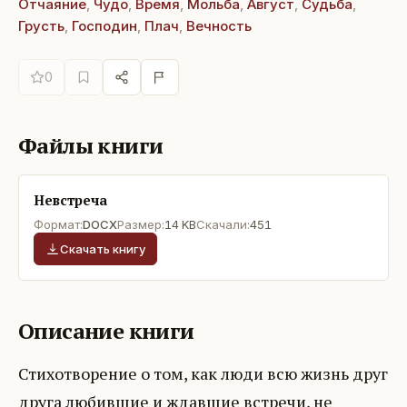
Отчаяние
,
Чудо
,
Время
,
Мольба
,
Август
,
Судьба
,
Грусть
,
Господин
,
Плач
,
Вечность
0
Файлы книги
Невстреча
Формат:
DOCX
Размер:
14 KB
Скачали:
451
Скачать книгу
Описание книги
Стихотворение о том, как люди всю жизнь друг
друга любившие и ждавшие встречи, не