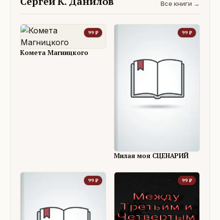
Сергей К. Данилов
Все книги →
99
₽
99
₽
Комета Магницкого
Милая моя СЦЕНАРИЙ
99
₽
99
₽