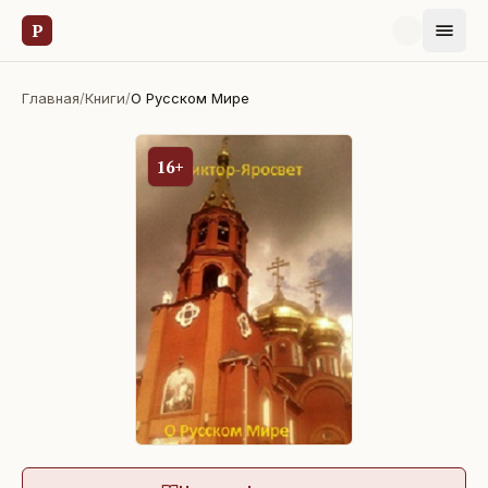
Р
Главная
/
Книги
/
О Русском Мире
16+