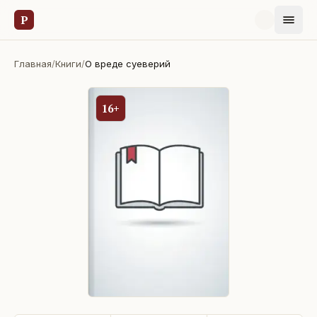
Р
Главная
/
Книги
/
О вреде суеверий
16+