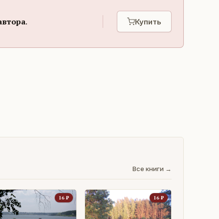
автора
.
Купить
Все книги →
16
₽
16
₽