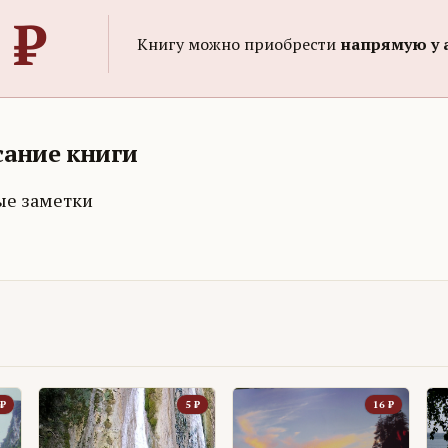
₽
Книгу можно приобрести
напрямую у 
ание книги
ые заметки
₽
5
₽
16
₽