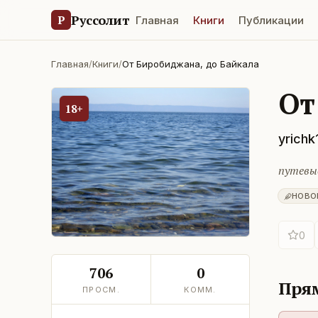
Руссолит
Р
Главная
Книги
Публикации
Главная
/
Книги
/
От Биробиджана, до Байкала
От
18+
yrichk
путевы
НОВО
0
706
0
Прям
ПРОСМ.
КОММ.