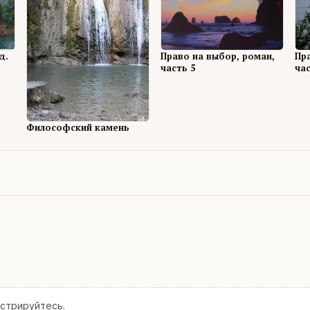
д.
Право на выбор, роман,
Пр
часть 5
час
Философский камень
истрируйтесь
.