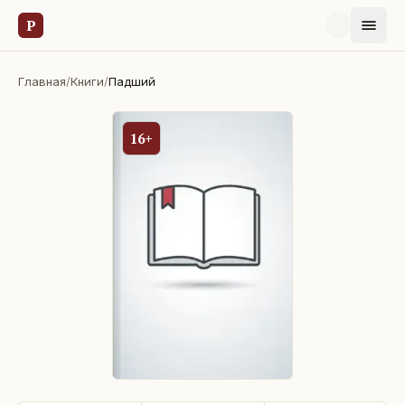
Р
Главная
/
Книги
/
Падший
16+