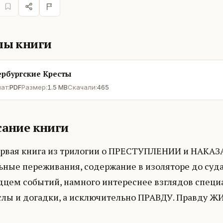
лы книги
ербургские Кресты
ат:
PDF
Размер:
1.5 MB
Скачали:
465
ание книги
ервая книга из трилогии о ПРЕСТУПЛЕНИИ и НАКАЗА
ные переживания, содержание в изоляторе до суда —
дцем событий, намного интереснее взглядов специа
лы и догадки, а исключительно ПРАВДУ. Правду Ж