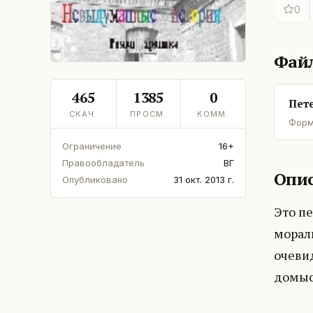
0
Фай
465
1385
0
Пет
СКАЧ.
ПРОСМ.
КОММ.
Форм
Ограничение
16+
Правообладатель
ВГ
Опис
Опубликовано
31 окт. 2013 г.
Это п
мораль
очеви
домыс