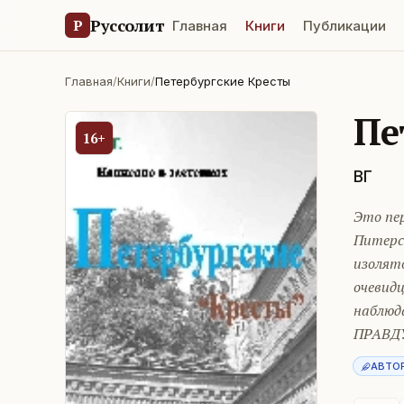
Руссолит
Р
Главная
Книги
Публикации
Главная
/
Книги
/
Петербургские Кресты
Пе
16+
ВГ
Это пе
Питерс
изолято
очевидц
наблюда
ПРАВДУ
АВТО