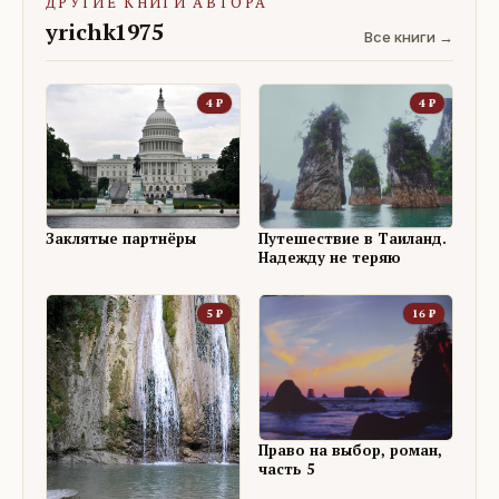
ДРУГИЕ КНИГИ АВТОРА
yrichk1975
Все книги →
4
₽
4
₽
Заклятые партнёры
Путешествие в Таиланд.
Надежду не теряю
5
₽
16
₽
Право на выбор, роман,
часть 5