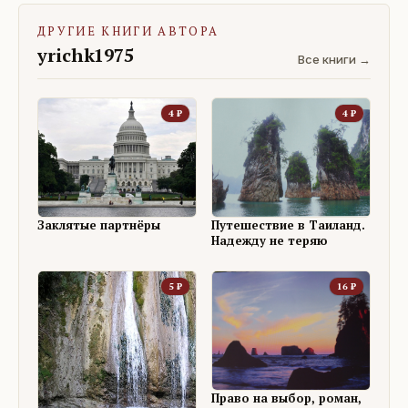
ДРУГИЕ КНИГИ АВТОРА
yrichk1975
Все книги →
4
₽
4
₽
Заклятые партнёры
Путешествие в Таиланд.
Надежду не теряю
5
₽
16
₽
Право на выбор, роман,