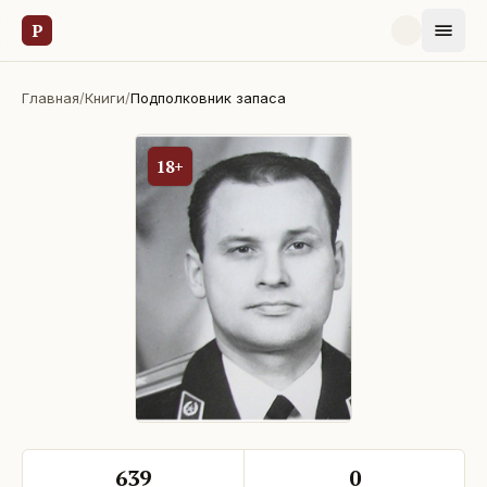
Р
Главная
/
Книги
/
Подполковник запаса
18+
639
0