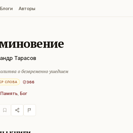
Блоги
Авторы
миновение
андр Тарасов
олитва о безвременно ушедшем
366
ЕР СЛОВА
,
Память
,
Бог
лы книги