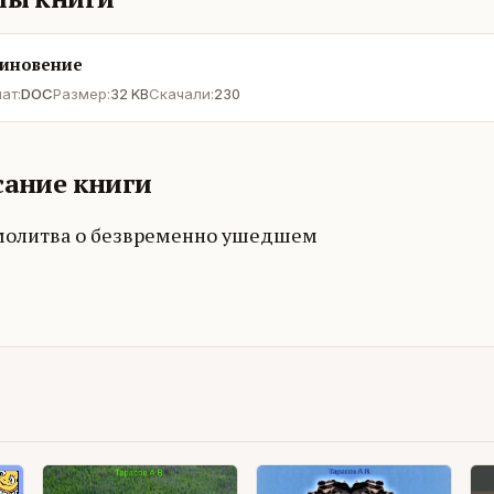
иновение
ат:
DOC
Размер:
32 KB
Скачали:
230
ание книги
молитва о безвременно ушедшем