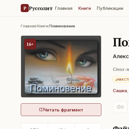
Руссолит
Р
Главная
Книги
Публикации
Главная
/
Книги
/
Поминовение
По
16+
Алекс
Стих-м
МАСТ
Сашка
0
Читать фрагмент
Фай