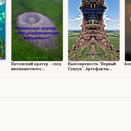
Палеокрепость "Первый
Бо
Патомский кратер - след
Сундук". Артефакты
инопланетного
строительства и
вторжения?
разрушения