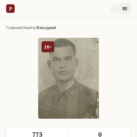
Р
Главная
/
Книги
/
Взводный
18+
775
0