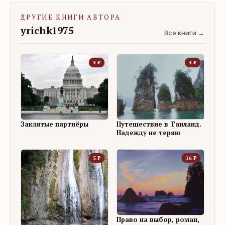
ДРУГИЕ КНИГИ АВТОРА
yrichk1975
Все книги →
4
₽
4
₽
Заклятые партнёры
Путешествие в Таиланд.
Надежду не теряю
5
₽
16
₽
Право на выбор, роман,