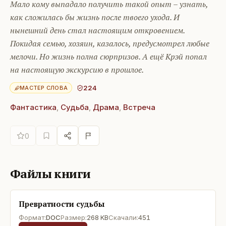
Мало кому выпадало получить такой опыт – узнать,
как сложилась бы жизнь после твоего ухода. И
нынешний день стал настоящим откровением.
Покидая семью, хозяин, казалось, предусмотрел любые
мелочи. Но жизнь полна сюрпризов. А ещё Крэй попал
на настоящую экскурсию в прошлое.
224
МАСТЕР СЛОВА
Фантастика
,
Судьба
,
Драма
,
Встреча
0
Файлы книги
Превратности судьбы
Формат:
DOC
Размер:
268 KB
Скачали:
451