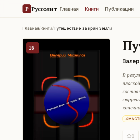
Руссолит
Р
Главная
Книги
Публикации
Главная
/
Книги
/
Путешествие за край Земли
Пу
18+
Валер
В резу
плоской
состоя
сюрреа
конечно
МАСТ
0