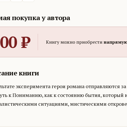
ая покупка у автора
00
₽
Книгу можно приобрести
напрямую
ание книги
льтате эксперимента герои романа отправляются за 
путь к Пониманию, как к состоянию бытия, который
алистическими ситуациями, мистическими открове