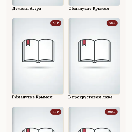
Демоны Асура
Обманутые Крымом
60
₽
50
₽
Рбманутые Крымом
В прокрустовом ложе
50
₽
200
₽