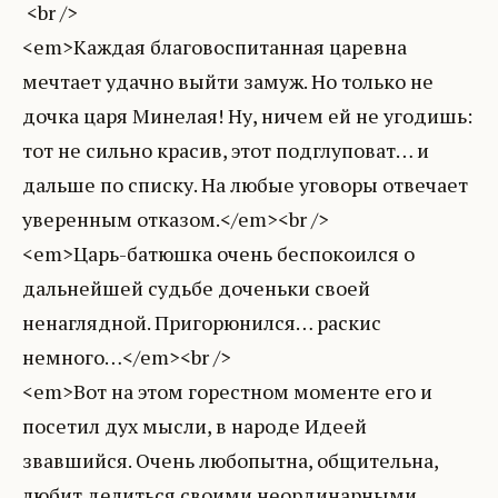
<br />
<em>Каждая благовоспитанная царевна
мечтает удачно выйти замуж. Но только не
дочка царя Минелая! Ну, ничем ей не угодишь:
тот не сильно красив, этот подглуповат… и
дальше по списку. На любые уговоры отвечает
уверенным отказом.</em><br />
<em>Царь-батюшка очень беспокоился о
дальнейшей судьбе доченьки своей
ненаглядной. Пригорюнился… раскис
немного…</em><br />
<em>Вот на этом горестном моменте его и
посетил дух мысли, в народе Идеей
звавшийся. Очень любопытна, общительна,
любит делиться своими неординарными