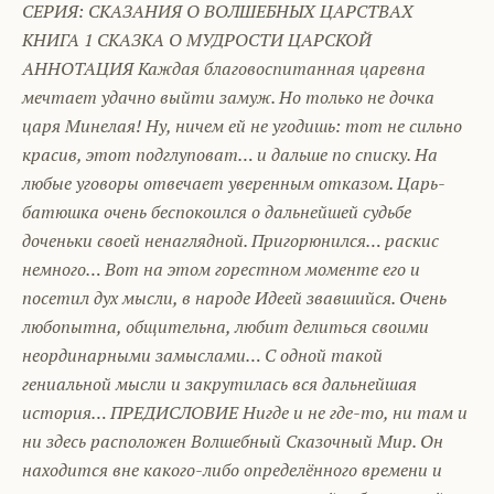
СЕРИЯ: СКАЗАНИЯ О ВОЛШЕБНЫХ ЦАРСТВАХ
КНИГА 1 СКАЗКА О МУДРОСТИ ЦАРСКОЙ
АННОТАЦИЯ Каждая благовоспитанная царевна
мечтает удачно выйти замуж. Но только не дочка
царя Минелая! Ну, ничем ей не угодишь: тот не сильно
красив, этот подглуповат… и дальше по списку. На
любые уговоры отвечает уверенным отказом. Царь-
батюшка очень беспокоился о дальнейшей судьбе
доченьки своей ненаглядной. Пригорюнился… раскис
немного… Вот на этом горестном моменте его и
посетил дух мысли, в народе Идеей звавшийся. Очень
любопытна, общительна, любит делиться своими
неординарными замыслами… С одной такой
гениальной мысли и закрутилась вся дальнейшая
история… ПРЕДИСЛОВИЕ Нигде и не где-то, ни там и
ни здесь расположен Волшебный Сказочный Мир. Он
находится вне какого-либо определённого времени и