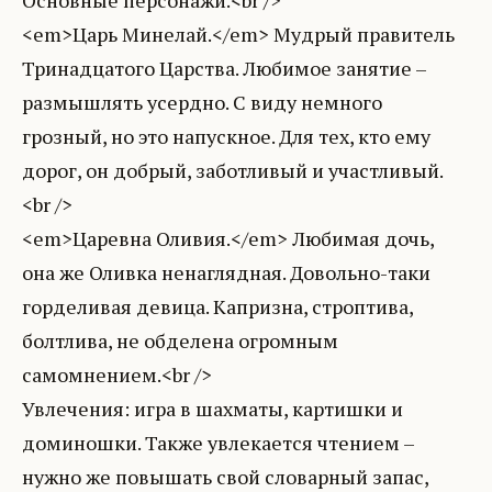
Основные персонажи.<br />
<em>Царь Минелай.</em> Мудрый правитель
Тринадцатого Царства. Любимое занятие –
размышлять усердно. С виду немного
грозный, но это напускное. Для тех, кто ему
дорог, он добрый, заботливый и участливый.
<br />
<em>Царевна Оливия.</em> Любимая дочь,
она же Оливка ненаглядная. Довольно-таки
горделивая девица. Капризна, строптива,
болтлива, не обделена огромным
самомнением.<br />
Увлечения: игра в шахматы, картишки и
доминошки. Также увлекается чтением –
нужно же повышать свой словарный запас,