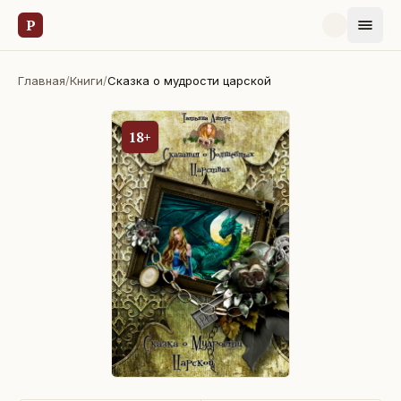
Р
Главная
/
Книги
/
Сказка о мудрости царской
18+