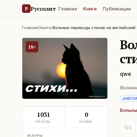
Руссолит
Р
Главная
Книги
Публикации
Главная
/
Книги
/
Вольные переводы стихов на английский 
Во
18+
ст
qwe
Вольные
АВТО
Вольны
1031
0
ПРОСМ.
КОММ.
0
ЖАНРЫ