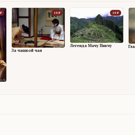
₽
10
₽
10
₽
Легенда Мачу Пикчу
Гл
За чашкой чая