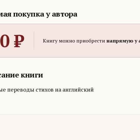
ая покупка у автора
0
₽
Книгу можно приобрести
напрямую у 
ание книги
ые переводы стихов на английский