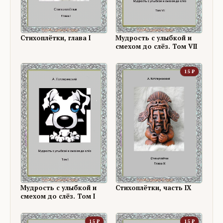
Стихоплётки, глава I
Мудрость с улыбкой и
смехом до слёз. Том VII
15
₽
Мудрость с улыбкой и
Стихоплётки, часть IX
смехом до слёз. Том I
15
₽
15
₽