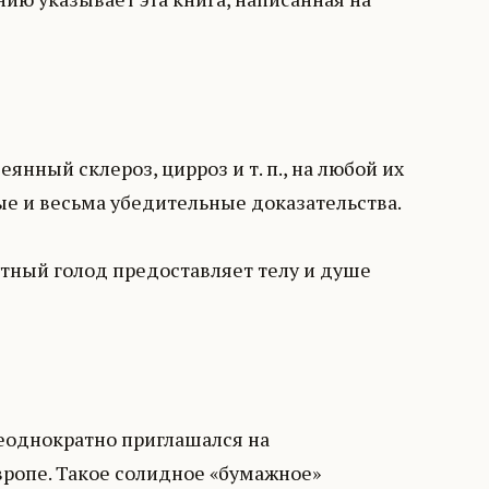
янный склероз, цирроз и т. п., на любой их
ые и весьма убедительные доказательства.
отный голод предоставляет телу и душе
неоднократно приглашался на
ропе. Такое солидное «бумажное»