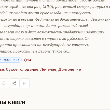
нного опыта автора и опыта других людей. Любые болезни,
кие серьёзные как рак, СПИД, рассеянный склероз, цирроз и 
любой их стадии лечит сухое голодание и тому есть
вержимые и весьма убедительные доказательства. Несомненн
 — деградация организма. Зато грамотный голод
тавляет телу и душе возможность продолжить эволюцию.
ниги широко известен в стране и за рубежом. Он
кратно приглашался на международные конгрессы
атов, проходящие в Европе. Такое со…
14
Р РУССОЛИТА
ье
,
Сухое голодание
,
Лечение
,
Долголетие
лы книги