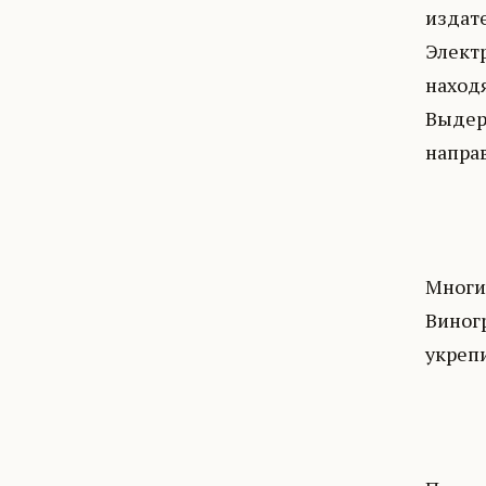
издате
Электр
находя
Выдер
напра
Многи
Виногр
укрепи