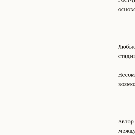
основе
Любые 
стади
Несом
возмо
Автор 
между