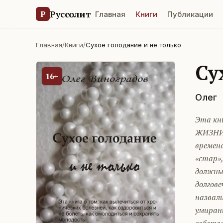
Руссолит
Р
Главная
Книги
Публикации
Главная
/
Книги
/
Сухое голодание и не только
Су
16+
Олег
Эта кн
ЖИЗНИ.
времена
«стар»,
должны 
долгове
назвали
умиран