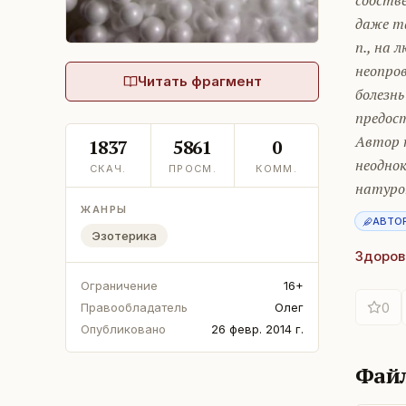
собстве
даже та
п., на 
неопро
Читать фрагмент
болезнь
предос
Автор к
1837
5861
0
неодно
СКАЧ.
ПРОСМ.
КОММ.
натуроп
ЖАНРЫ
АВТО
Эзотерика
Здоров
Ограничение
16+
0
Правообладатель
Олег
Опубликовано
26 февр. 2014 г.
Фай