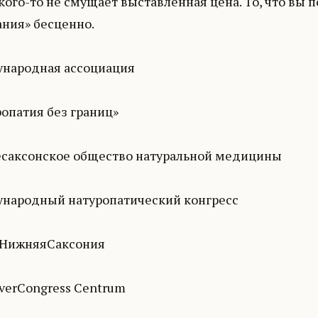
кого-то не смущает выставленная цена. То, что вы п
ания» бесценно.
народная ассоциация
ропатия без границ»
саксонское общество натуральной медицины
народный натуропатический конгресс
НижняяСаксония
verCongress Centrum