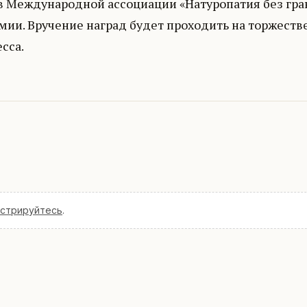
в Международной ассоциации «Натуропатия без гран
мии. Вручение наград будет проходить на торжест
сса.
истрируйтесь
.