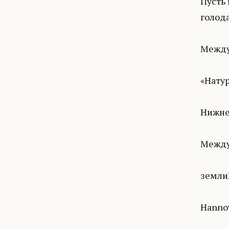
Пусть 
голод
Между
«Нату
Нижне
Между
земли
Hanno