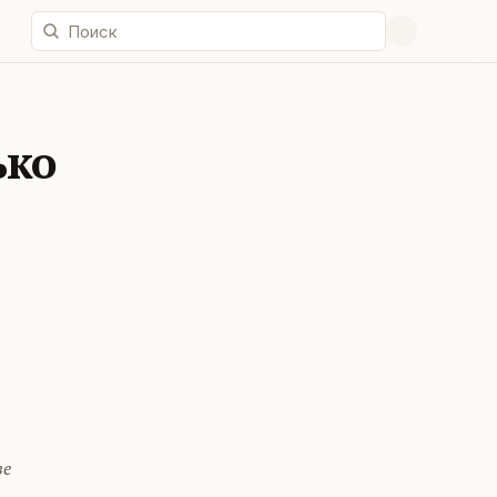
ько
ве