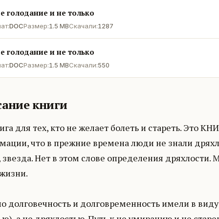
е голодание и не только
ат:
DOC
Размер:
1.5 MB
Скачали:
1287
е голодание и не только
ат:
DOC
Размер:
1.5 MB
Скачали:
550
ание книги
ига для тех, кто не желает болеть и стареть. Это К
ации, что в прежние времена люди не знали дряхле
, звезда. Нет в этом слове определения дряхлости.
 жизни.
 долговечность и долговременность имели в виду д
ью), а не дряхлостью. Путь к не умиранию и не стар