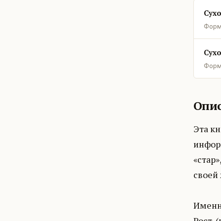
Сухо
Форм
Сухо
Форм
Опис
Эта кн
информ
«стар»
своей
Именно
Рост-(