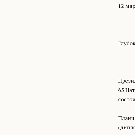
12 мар
Глубо
Прези
65 Нат
состои
Плани
(дипл