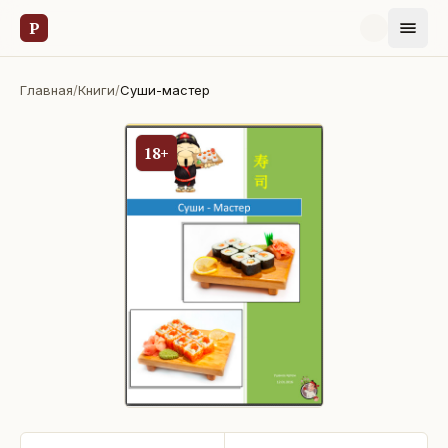
Р
Главная
/
Книги
/
Суши-мастер
18+