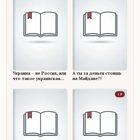
Украина – не Россия, или
А ты за деньги стоишь
что такое украинская
на Майдане?!
«евромечта». (А ты за
деньги стоишь на
Майдане?! –
1
₽
продолжение)