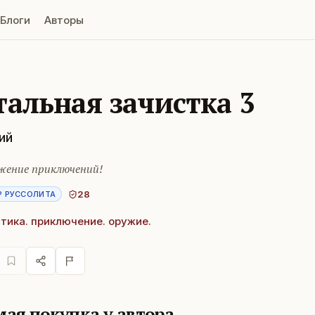
Блоги
Авторы
тальная зачистка 3
ий
жение приключений!
28
Р РУССОЛИТА
тика. приключение. оружие.
ая покупка у автора