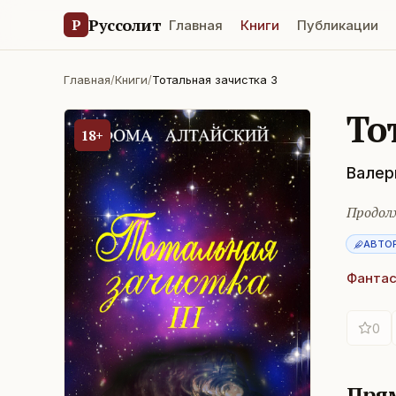
Руссолит
Р
Главная
Книги
Публикации
Главная
/
Книги
/
Тотальная зачистка 3
То
18+
Валер
Продол
АВТО
Фантас
0
Прям