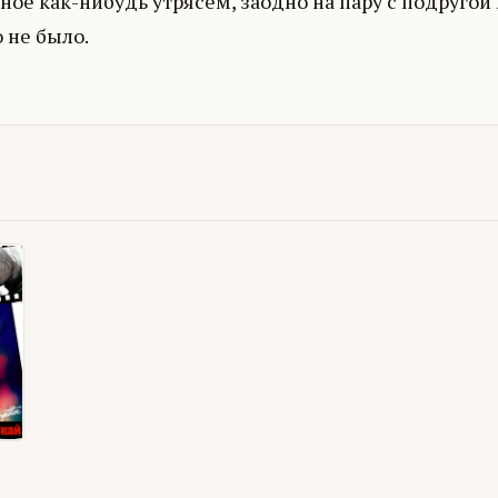
ное как-нибудь утрясем, заодно на пару с подругой
 не было.