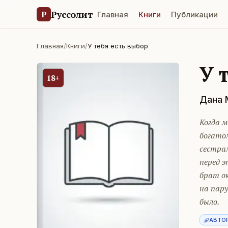
Руссолит
Р
Главная
Книги
Публикации
Главная
/
Книги
/
У тебя есть выбор
У 
18+
Дана 
Когда м
богатом
сестрам
перед э
брат ок
на пару
было.
АВТО