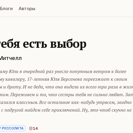
Блоги
Авторы
тебя есть выбор
Митчелл
аму Юли в очередной раз унесло попутным ветром к более
у кавалеру, 17-летняя Юля Берсенева переезжает к своим
 и брату. И не беда, что она видела их всего три раза в жиз
тим. Переживем и то, что сестры тебя не сильно любят. За
азался классным. Все остальное как-нибудь утрясем, заодно
 с подругой найдем себе приключений. Ну, это чтоб скучно не
14
Р РУССОЛИТА