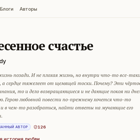
Блоги
Авторы
есенное счастье
dy
жизнь позади. И не плохая жизнь, но внутри что-то все-так
, а сердце тяжелеет от щемящей тоски. Почему? Эти чёрто
нания, то и дело возвращающиеся и не дающие покоя ни дне
ью. Герою любовной повести по-прежнему хочется что-то
 и в чем-то разобраться, найти ответы на мучающие его
.
126
НАННЫЙ АВТОР
я история любви