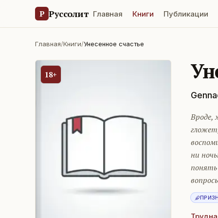
Руссолит
Р
Главная
Книги
Публикации
Главная
/
Книги
/
Унесенное счастье
Ун
18+
Genna
Вроде, 
гложет
воспоми
ни ноч
понять
вопросы
ПРИЗ
Трудна