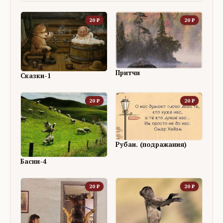
20
₽
20
₽
Притчи
Сказки-1
20
₽
20
₽
Рубаи. (подражания)
Басни-4
20
₽
20
₽