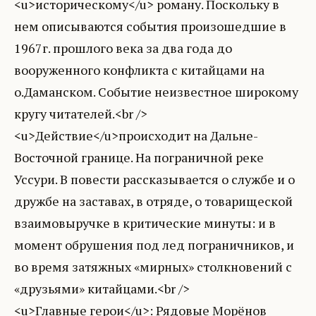
<u>историческому</u> роману. Поскольку в
нем описываются события произошедшие в
1967г. прошлого века за два года до
вооруженного конфликта с китайцами на
о.Даманском. Событие неизвестное широкому
кругу читателей.<br />
<u>Действие</u>происходит на Дальне-
Восточной границе. На пограничной реке
Уссури. В повести рассказывается о службе и о
дружбе на заставах, в отряде, о товарищеской
взаимовыручке в критические минуты: и в
момент обрушения под лед пограничников, и
во время затяжных «мирных» столкновений с
«друзьями» китайцами.<br />
<u>Главные герои</u>: Рядовые Морёнов