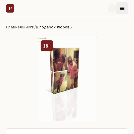
Р
Главная
/
Книги
/
В подарок любовь..
18+