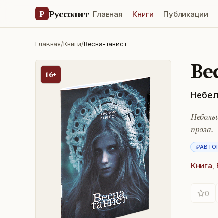
Руссолит
Р
Главная
Книги
Публикации
Главная
/
Книги
/
Весна-танист
Ве
16+
Небел
Небольш
проза.
АВТО
Книга
,
0