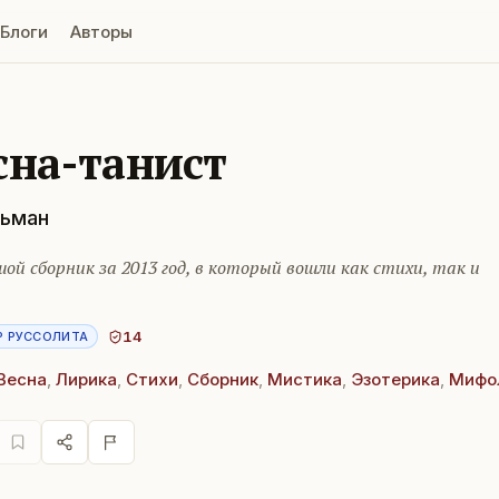
Блоги
Авторы
сна-танист
ьман
ой сборник за 2013 год, в который вошли как стихи, так и
14
Р РУССОЛИТА
Весна
,
Лирика
,
Стихи
,
Сборник
,
Мистика
,
Эзотерика
,
Мифо