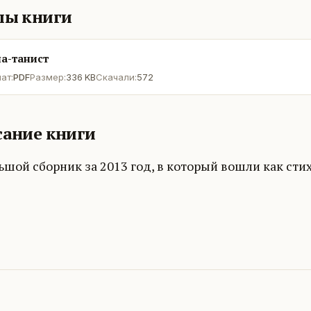
лы книги
а-танист
ат:
PDF
Размер:
336 KB
Скачали:
572
ание книги
шой сборник за 2013 год, в который вошли как стихи