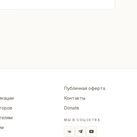
Публичная оферта
икации
Контакты
торов
Donate
телям
МЫ В СОЦСЕТЯХ
ям