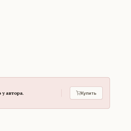
 у автора
.
Купить