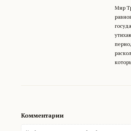
Мир Тр
равно
госуда
утиха
перио
раскол
котор
Комментарии