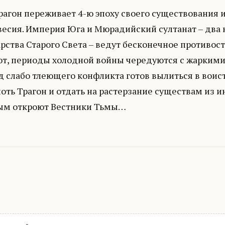
агон переживает 4-ю эпоху своего существования и
весия. Империя Юга и Мюрадийский султанат – два
рства Старого Света – ведут бесконечное противос
ют, периоды холодной войны чередуются с жаркими 
д слабо тлеющего конфликта готов вылиться в вои
оть Трагон и отдать на растерзание существам из 
ым откроют Вестники Тьмы…