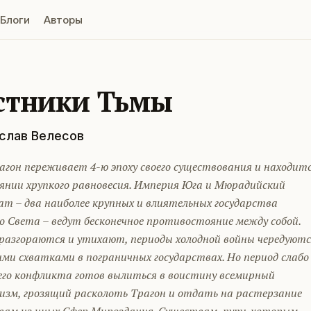
Блоги
Авторы
стники Тьмы
слав Велесов
агон переживает 4-ю эпоху своего существования и находит
оянии хрупкого равновесия. Империя Юга и Мюрадийский
т – два наиболее крупных и влиятельных государства
о Света – ведут бесконечное противостояние между собой.
разгораются и утихают, периоды холодной войны чередуютс
ми схватками в пограничных государствах. Но период слабо
го конфликта готов вылиться в воистину всемирный
изм, грозящий расколоть Трагон и отдать на растерзание