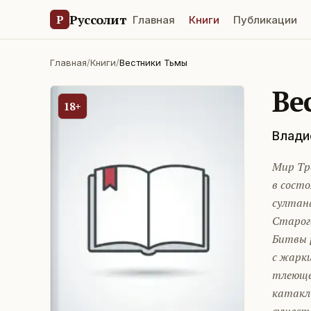
Руссолит
Р
Главная
Книги
Публикации
Главная
/
Книги
/
Вестники Тьмы
Ве
18+
Влади
Мир Тр
в сост
султана
Старог
Битвы 
с жарки
тлеюще
катакл