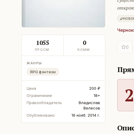
сущест
открою
НОВО
Чернок
1055
0
0
ПРОСМ.
КОММ.
ЖАНРЫ
Прям
RPG фэнтези
2
Цена
200 ₽
Ограничение
18+
Правообладатель
Владислав
Велесов
Опубликовано
16 нояб. 2014 г.
Опис