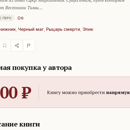
вам из иных Сфер Мироздания. Существам, путь которым
т Вестники Тьмы…
0
Е ПЕРО
нижник
,
Черный маг
,
Рыцарь смерти
,
Эпик
ая покупка у автора
00
₽
Книгу можно приобрести
напрямую
ание книги