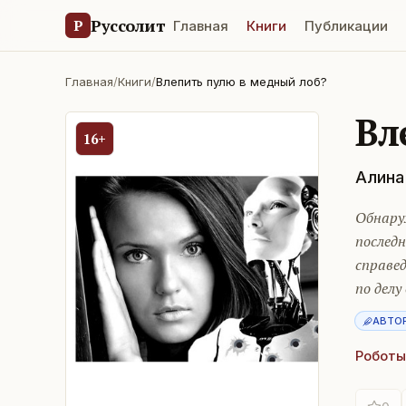
Руссолит
Р
Главная
Книги
Публикации
Главная
/
Книги
/
Влепить пулю в медный лоб?
Вл
16+
Алина
Обнару
послед
справе
по делу
АВТО
Роботы