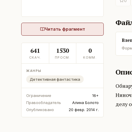
0
Фай
Читать фрагмент
Влеп
Форм
641
1530
0
СКАЧ.
ПРОСМ.
КОММ.
Опис
ЖАНРЫ
Детективная фантастика
Обнару
Ниноч
Ограничение
16+
Правообладатель
Алина Болото
делу о
Опубликовано
20 февр. 2014 г.