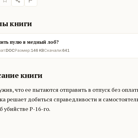
лы книги
ить пулю в медный лоб?
ат:
DOC
Размер:
146 KB
Скачали:
641
ание книги
жив, что ее пытаются отправить в отпуск без опла
ка решает добиться справедливости и самостоятел
б убийстве Р-16-го.