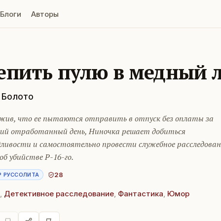
Блоги
Авторы
епить пулю в медный 
 Болото
жив, что ее пытаются отправить в отпуск без оплаты за
ний отработанный день, Ниночка решает добиться
дливости и самостоятельно провести служебное расследован
 об убийстве Р-16-го.
28
Р РУССОЛИТА
,
Детективное расследование
,
Фантастика
,
Юмор