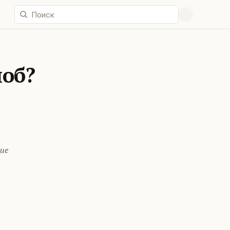
лоб?
ие