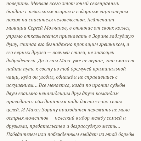
поверить. Меньше всего этот юный своенравный
бандит с печальным взором и вздорным характером
похож на спасителя человечества. Лейтенант
милиции Сергей Молчанов, в отличие от своих коллег,
упрямо отказывается признавать в Зорине заблудшую
душу, считая его безнадежно пропащим грешником, а
его верных друзей — волчьей стаей, не знающей
добродетели. Да и сам Макс уже не верит, что сможет
найти путь к свету из той дремучей криминальной
чащи, куда он угодил, однажды не справившись с
искушением… Все меняется, когда по иронии судьбы
двум взаимно ненавидящим друг друга командам
приходится объединиться ради достижения своих
целей. И Максу Зорину приходится пережить не мало
острых моментов — нелегкий выбор между семьей и
друзьями, предательство и безрассудную месть…
Победителем или побежденным выйдет из этой борьбы