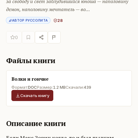
за свободу и свет заблудившийся юноша — наполовину
демон, наполовину мечтатель — во…
28
АВТОР РУССОЛИТА
0
Файлы книги
Волки и гончие
Формат:
DOC
Размер:
1.2 MB
Скачали:
439
Скачать книгу
Описание книги
Если Макс Зорин когда-то и был пылким