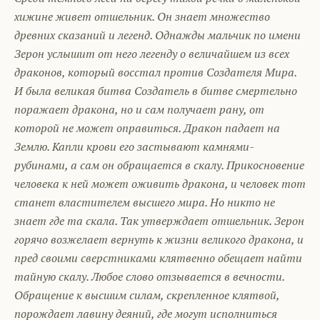
хижине живет отшельник. Он знает множество
древних сказаний и легенд. Однажды мальчик по имени
Зерон услышит от него легенду о величайшем из всех
драконов, который восстал против Создателя Мира.
И была великая битва Создатель в битве смертельно
поражает дракона, но и сам получает рану, от
которой не может оправиться. Дракон падает на
Землю. Капли крови его застывают камнями-
рубинами, а сам он обращается в скалу. Прикосновение
человека к ней может оживить дракона, и человек тот
станет властителем высшего мира. Но никто не
знает где та скала. Так утверждает отшельник. Зерон
горячо возжелает вернуть к жизни великого дракона, и
пред своими сверстниками клятвенно обещает найти
тайную скалу. Любое слово отзывается в вечности.
Обращение к высшим силам, скрепленное клятвой,
порождает лавину деяний, где могут исполниться