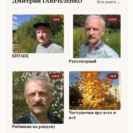
Дмитрий ГАВРИЛЕНКО
Все книги →
50
₽
150
₽
КИТАЕЦ
Рукотворный
100
₽
50
₽
Частушечки про всех и
всё
Рябинкин на рандеву