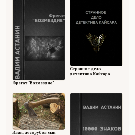
Странное дело
детектива Кайсара
Фрегат "Возмездие"
Иван, лесорубов сын