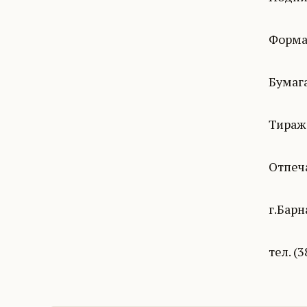
Формат
Бумага
Тираж 
Отпеча
г.Барн
тел. (