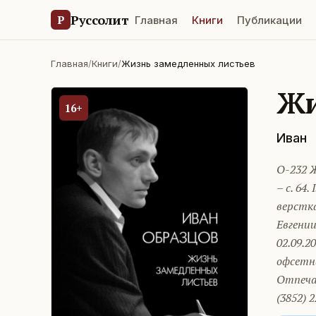
Руссолит
Р
Главная
Книги
Публикации
Главная
/
Книги
/
Жизнь замедленных листьев
Жи
16+
Иван
О-232 Ж
– с. 64
верстк
Евгении
02.09.2
офсетна
Отпечат
(3852) 