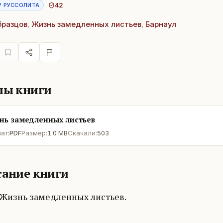
42
Р РУССОЛИТА
бразцов
,
Жизнь замедленных листьев
,
Барнаул
лы книги
нь замедленных листьев
ат:
PDF
Размер:
1.0 MB
Скачали:
503
ание книги
 Жизнь замедленных листьев.