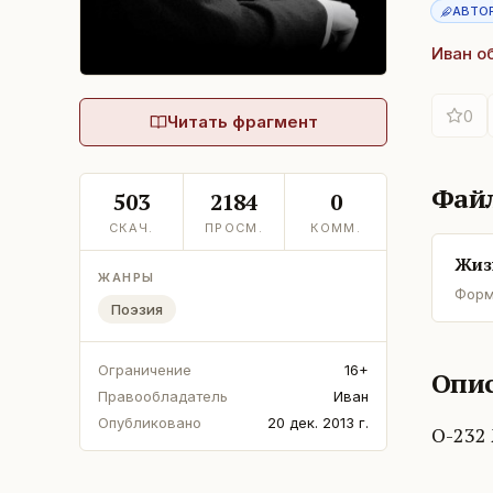
АВТО
Иван о
0
Читать фрагмент
Фай
503
2184
0
СКАЧ.
ПРОСМ.
КОММ.
Жиз
ЖАНРЫ
Форм
Поэзия
Ограничение
16+
Опис
Правообладатель
Иван
Опубликовано
20 дек. 2013 г.
О-232