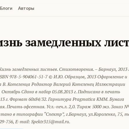
Блоги
Авторы
знь замедленных лист
изнь замедленных листьев. Стихотворения. – Барнаул, 2013 г
. ISBN 978-5-904061-51-7 © И.Ю. Образцов, 2013 Оформление и
а В. Котеленца Редактор Валерий Котеленец Иллюстрации
 Октябрь Сдано в набор 05.08.2013 г. Подписано в печать
013 г. Формат 60х84/32. Гарнитура Pragmatica KMM. Бумага
я. Печать офсетная. Усл.-печ.л. 2,0. Тираж 5000 экз. Заказ 
ано в типографии “Спектр”, г.Барнаул, ул.Короленко, 75, те
229-756, E-mail: Spektr315@mail.ru.