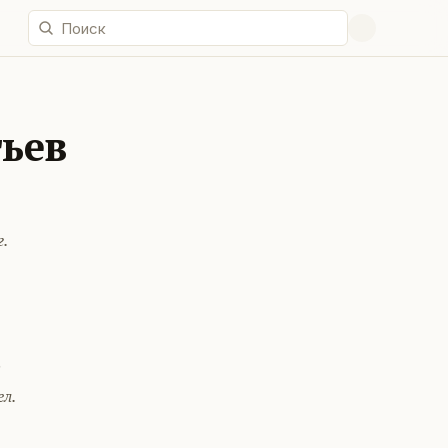
ьев
.
№
л.