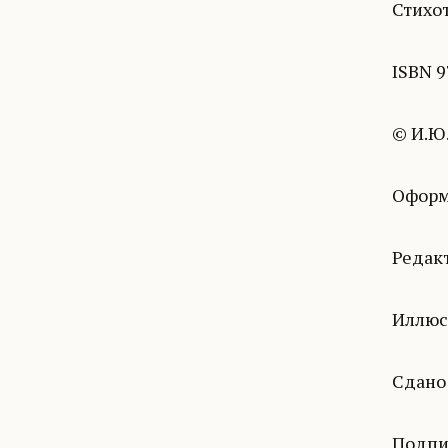
Стихот
ISBN 9
© И.Ю.
Оформ
Редак
Иллюс
Сдано 
Подпис