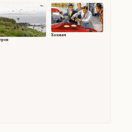
Хохмач
тров