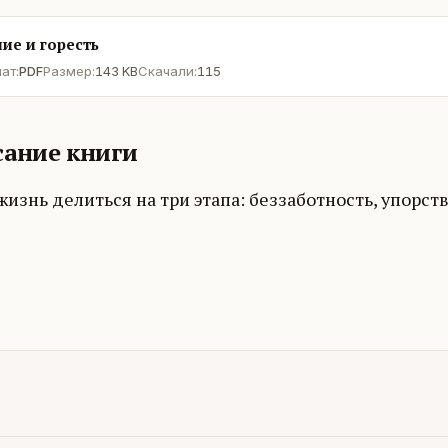
ие и горесть
ат:
PDF
Размер:
143 KB
Скачали:
115
ание книги
изнь делиться на три этапа: беззаботность, упорст