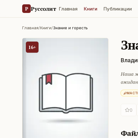
Руссолит
Р
Главная
Книги
Публикации
Главная
/
Книги
/
Знание и горесть
Зн
16+
Влади
Наша ж
ожидан
МАСТ
0
Фай