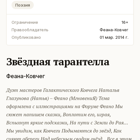
Поэзия
Ограничение
16+
Правообладатель
Феана-Ковчег
Опубликовано
01 мар. 2014 г.
Звёздная тарантелла
Феана-Ковчег
Дуэт мастеров Галактического Ковчега Наталья
Глазунова (Натья) – Феано (МгновениЯ) Тема
оформлена с иллюстрациями на Форуме Феано Мы
сюжет напишем сказки, Воплотим его, играя,
Вспыхнут яркие подсказки, На пути с Земли до Рая…
Мы увидим, как Ковчеги Подымаются до звёзд, Как
сияют обереги Над небесным сводом гнёзд... Все в этом