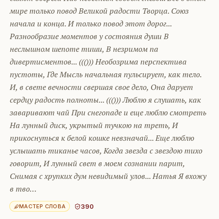
мире только повод Великой радости Творца. Союз
начала и конца. И только повод этот дорог...
Разнообразие моментов у состояния души В
неслышном шепоте тиши, В незримом па
дивертисментов... ((())) Необозрима перспектива
пустоты, Где Мысль начальная пульсирует, как тело.
И, в свете вечности свершая свое дело, Она дарует
сердцу радость полноты... ((())) Люблю я слушать, как
заваривают чай При снегопаде и еще люблю смотреть
На лунный диск, укрытый тучкою на треть, И
прикоснуться к белой кошке невзначай... Еще люблю
услышать тиканье часов, Когда звезда с звездою тихо
говорит, И лунный свет в моем сознании парит,
Снимая с хрупких дум невидимый улов... Натья Я вхожу
в тво…
390
МАСТЕР СЛОВА