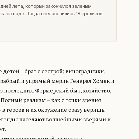
 дней лета, который закончился зеленым
ка на воде. Тогда очеловечились 18 кроликов –
 детей – брат с сестрой; виноградники,
 храбрый и упрямый мерин Генерал Хомяк и
из последних. Фермерский быт, хозяйство,
Полный реализм – как с точки зрения
 в героев и их окружение сразу веришь.
легенды населяют волшебными зверями и
ет.
, отец спешит домой из города,