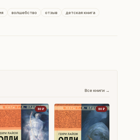
ия
волшебство
отзыв
детская книга
Все книги →
80
₽
80
₽