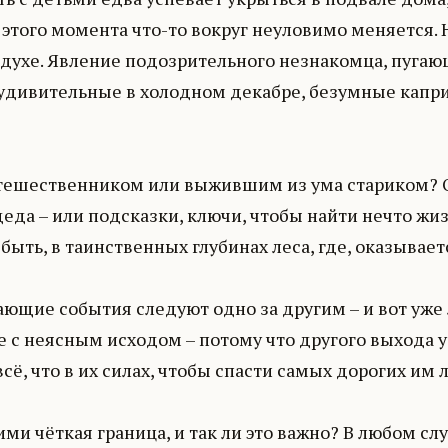
этого момента что-то вокруг неуловимо меняется. Не
духе. Явление подозрительного незнакомца, пугающи
удивительные в холодном декабре, безумные капри
тешественником или выжившим из ума стариком? Ос
еда – или подсказки, ключи, чтобы найти нечто жи
быть, в таинственных глубинах леса, где, оказывае
?
ающие события следуют одно за другим – и вот уже 
 с неясным исходом – потому что другого выхода у 
всё, что в их силах, чтобы спасти самых дорогих им 
ими чёткая граница, и так ли это важно? В любом сл