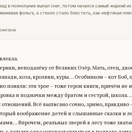
д в полнолуние выпал снег, потом начался самый жаркий из
иниевая фольга, а стекло стало блестеть, как нефтяная плен
смотров
влекла.
ики, неподалёку от Великих Озёр. Мать, отец, двое
шади, коза, кролики, куры… Особняком – кот Боб,
но поняли: эти трое – тоже герои книги, причём не 
ровка и подначки между братом и сестрой, школа… 
 отношений. Всё выписано сочно, зримо, правдиво –
который воображение детей и слышанные сказки и 
ами… Впрочем, реальных зверей в лесу тоже хвата
ть с детьми едва успевает укрыться в подвале дома