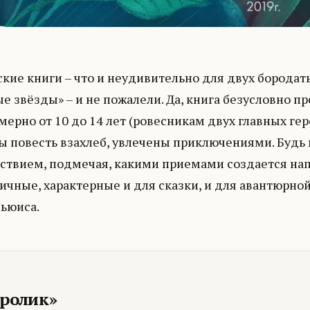
тские книги – что и неудивительно для двух бород
е звёзды» – и не пожалели. Да, книга безусловно п
мерно от 10 до 14 лет (ровесникам двух главных гер
 бы повесть взахлеб, увлечены приключениями. Бу
ьствием, подмечая, какими приемами создается на
чные, характерные и для сказки, и для авантюрно
Льюиса.
ролик»