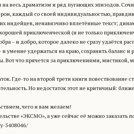
ря на весь драматизм и ряд пугающих эпизодов. Соч
ерои, каждый со своей индивидуальностью, правдив
х индейцев, ненавязчиво вплетённые текст; динам
в хорошей приключенческой (и не только приключен
ра – и добро, которое далеко не сразу удаётся расп
 умение удержаться на краю, сохранить баланс и р
ы. Вот что прячется за приключениями, мистикой, 
аток. Где-то на второй трети книги повествование
кательность. Но недостаток этот не критичный: ближ
ьствием, чего и вам желаем!
ельстве «ЭКСМО», а уже сейчас её можно заказать по
dy-5408046/