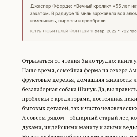
Джаспер Ффорде: «Вечный кролик» «55 лет наза
закатом. В радиусе 16 миль заржавела вся алюм
изменились, выросли и приобрели
КЛУБ ЛЮБИТЕЛЕЙ ФЭНТЕЗИ
·
11 февр. 2022 г.
·
722
про
Отрываться от чтения было трудно: книга у
Наше время, семейная ферма на севере Амер
фруктовые деревья, домашняя живность: ло
безалаберная собака Шинук. Да, вы правиль
проблемы с кредиторами, постоянная пики
бытовых деталей, так и чисто человеческих
А совсем рядом – обширный старый лес, 
духами, индейскими маниту и злыми ведьм
Но вот на ферму обрушивается торнадо, ма