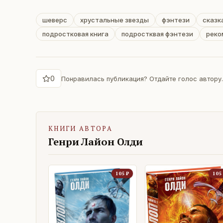
шеверс
хрустальные звезды
фэнтези
сказк
подростковая книга
подростквая фэнтези
реко
0
Понравилась публикация? Отдайте голос автору.
КНИГИ АВТОРА
Генри Лайон Олди
105
₽
105