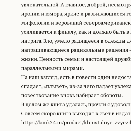
увлекательной. А главное, доброй, несмот
иронии и юмора, яркие и развивающиеся г
мифологии и верований североамерикански
усиливается к финалу, как и должно быть 
интрига. Зло, умело рядящееся в одежды доб
напрашивающиеся радикальные решения – и
жизни. Ценность семьи и настоящей дружб
параллельными мирами.
На наш взгляд, есть в повести один недост
спадает, «плывёт», из-за чего падает увле
повествование вновь набирает обороты.
В целом же книга удалась, прочли с удовол
Совсем скоро книга выходит в свет в издат
https://book24.ru/product/khrustalnye-zvyez