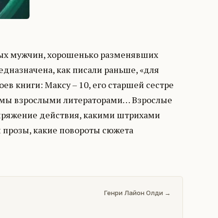
атых мужчин, хорошенько разменявших
редназначена, как писали раньше, «для
оев книги: Максу – 10, его старшей сестре
дь мы взрослыми литераторами… Взрослые
пряжение действия, какими штрихами
й прозы, какие повороты сюжета
Генри Лайон Олди →