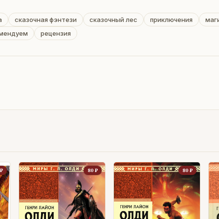
а
сказочная фэнтези
сказочный лес
приключения
маг
мендуем
рецензия
₽
80
₽
80
₽