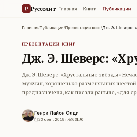
Руссолит
Р
Главная
Книги
Публикации
Главная
/
Публикации
/
Презентации книг
/
Дж. Э. Шеверс: 
ПРЕЗЕНТАЦИИ КНИГ
Дж. Э. Шеверс: «Х
Дж. Э. Шеверс: «Хрустальные звёзды» Неча
мужчин, хорошенько разменявших шестой де
предназначена, как писали раньше, «для с
Генри Лайон Олди
20 сент. 2019 г.
63
0