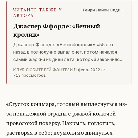
ЧИТАЙТЕ ТАКЖЕ У
Генри Лайон Олди →
АВТОРА
Джаспер Ффорде: «Вечный
кролик»
Джаспер Ффорде: «Вечный кролик» «55 лет
назад в полнолуние выпал снег, потом начался
самый жаркий из дней лета, который закончился
зеленым закатом. В радиусе 16 миль заржавела
КЛУБ ЛЮБИТЕЛЕЙ ФЭНТЕЗИ
·
11 февр. 2022 г.
·
вся алюминиевая фольга, а стекло стало
713
просмотров
блестеть, как нефтяная пленка на воде. Тогда
очеловечились 18 кроликов – изменились,
выросли и приобрели
«Сгусток кошмара, готовый выплеснуться из-
за ненадежной ограды с ржавой колючей
проволокой поверху. Накрыть, поглотить,
растворяя в себе; неумолимо двинуться