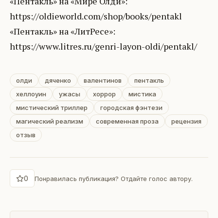
«Пентакль» на «Мире Олди»:
https://oldieworld.com/shop/books/pentakl
«Пентакль» на «ЛитРесе»:
https://www.litres.ru/genri-layon-oldi/pentakl/
олди
дяченко
валентинов
пентакль
хеллоуин
ужасы
хоррор
мистика
мистический триллер
городская фэнтези
магический реализм
современная проза
рецензия
отзыв
0
Понравилась публикация? Отдайте голос автору.