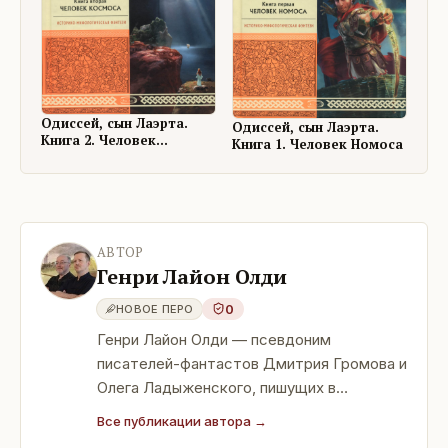
Одиссей, сын Лаэрта.
Одиссей, сын Лаэрта.
Книга 2. Человек
Книга 1. Человек Номоса
Космоса
АВТОР
Генри Лайон Олди
0
НОВОЕ ПЕРО
Генри Лайон Олди — псевдоним
писателей-фантастов Дмитрия Громова и
Олега Ладыженского, пишущих в
соавторстве. Лауреат(ы) более 30
Все публикации автора →
литературных премий и наград, лучший