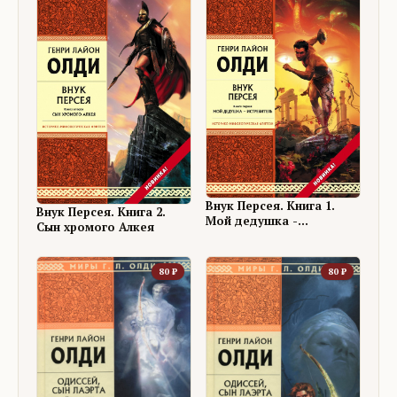
Внук Персея. Книга 1.
Внук Персея. Книга 2.
Мой дедушка -
Сын хромого Алкея
Истребитель
80
₽
80
₽