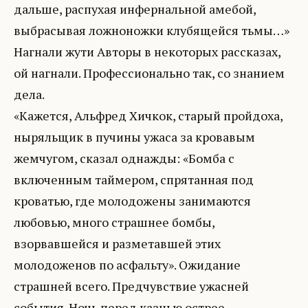
дальше, распухая инфернальной амебой,
выбрасывая ложноножки клубящейся тьмы…»
Нагнали жути Авторы в некоторых рассказах,
ой нагнали. Профессионально так, со знанием
дела.
«Кажется, Альфред Хичкок, старый пройдоха,
ныряльщик в пучины ужаса за кровавым
жемчугом, сказал однажды: «Бомба с
включенным таймером, спрятанная под
кроватью, где молодожены занимаются
любовью, много страшнее бомбы,
взорвавшейся и разметавшей этих
молодоженов по асфальту». Ожидание
страшней всего. Предчувствие ужасней
события. Ночь перед казнью острее