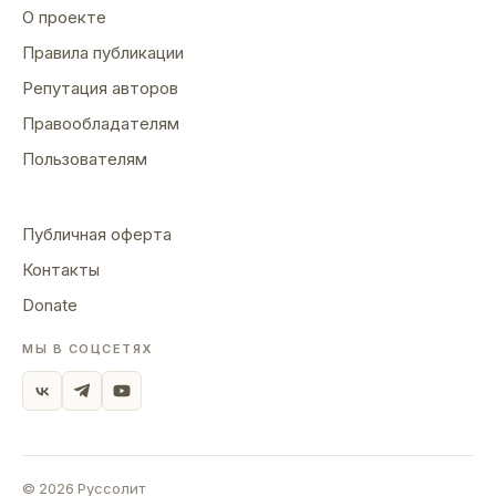
1990 г. — в соавторстве с Ладыженским
О проекте
Олегом Семеновичем. Первая публикация
Правила публикации
— рассказ «Координаты смерти» (1991).
Член Союза Писателей России и
Репутация авторов
Конгресса Литераторов Украины.
Правообладателям
Ладыженский Олег Семенович. Родился
Пользователям
23 марта 1963 г. в г. Харькове. В 1980 г.,
окончив среднюю школу, поступил в
Харьковский государственный институт
Публичная оферта
культуры, по специальности «режиссер
театра». Закончил институт с отличием в
Контакты
1984 г. В том же году женился. Имеет
Donate
дочь 1985 г. рождения. С 1984 г. работает
режиссером театра-студии «Пеликан»,
МЫ В СОЦСЕТЯХ
поставил более 10 спектаклей, в т. ч. — по
произведениям А. и Б. Стругацких:
«Трудно быть богом» и «Жиды города
Питера». Лауреат II Всесоюзного
фестиваля театральных коллективов 1987
©
2026
Руссолит