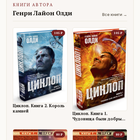
КНИГИ АВТОРА
Генри Лайон Олди
Все книги →
105
₽
105
₽
Циклоп. Книга 2. Король
камней
Циклоп. Книга 1.
Чудовища были добры
ко мне
80
₽
80
₽