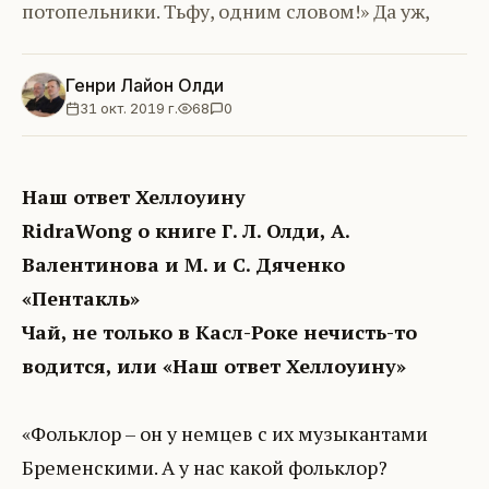
потопельники. Тьфу, одним словом!» Да уж,
Генри Лайон Олди
31 окт. 2019 г.
68
0
Наш ответ Хеллоуину
RidraWong о книге Г. Л. Олди, А.
Валентинова и М. и С. Дяченко
«Пентакль»
Чай, не только в Касл-Роке нечисть-то
водится, или «Наш ответ Хеллоуину»
«Фольклор – он у немцев с их музыкантами
Бременскими. А у нас какой фольклор?