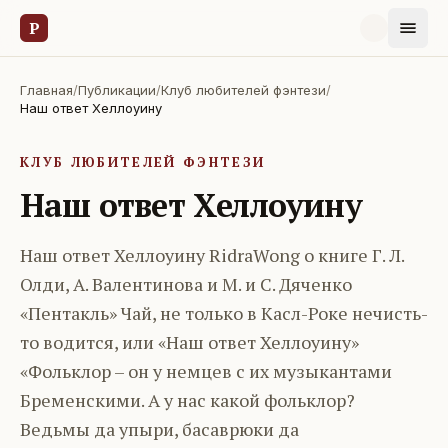
Р
Главная
/
Публикации
/
Клуб любителей фэнтези
/
Наш ответ Хеллоуину
КЛУБ ЛЮБИТЕЛЕЙ ФЭНТЕЗИ
Наш ответ Хеллоуину
Наш ответ Хеллоуину RidraWong о книге Г. Л.
Олди, А. Валентинова и М. и С. Дяченко
«Пентакль» Чай, не только в Касл-Роке нечисть-
то водится, или «Наш ответ Хеллоуину»
«Фольклор – он у немцев с их музыкантами
Бременскими. А у нас какой фольклор?
Ведьмы да упыри, басаврюки да