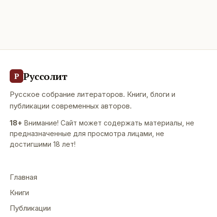
Случилось ли Солнца затменье Иль лаву извергнул
вулкан: В истерике снова газеты, - Москвы это
страшной рука! Так может,
Руссолит
Р
Русское собрание литераторов. Книги, блоги и
публикации современных авторов.
18+
Внимание! Сайт может содержать материалы, не
предназначенные для просмотра лицами, не
достигшими 18 лет!
Главная
Книги
Публикации