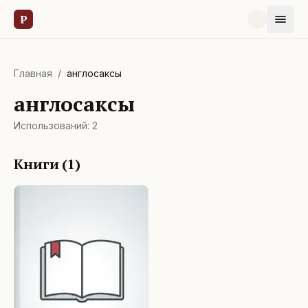
Р
Главная
/
англосаксы
англосаксы
Использований:
2
Книги (
1
)