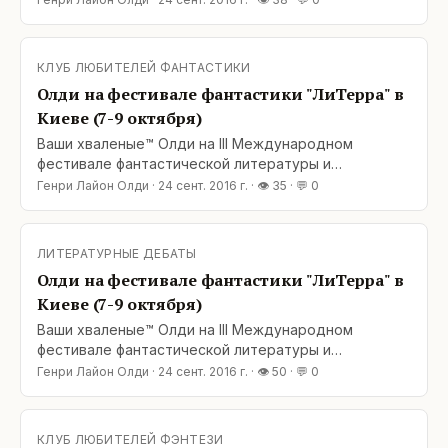
2016 г., Музей истории Киева, ул. Богдана
Хмельницкого 7, возле ст. метро «Театральная»): 7
октября, 19:00 – 21:00 Поэтический вечер | Зал 1
КЛУБ ЛЮБИТЕЛЕЙ ФАНТАСТИКИ
этажа 8 октября, 16:00 – 17:00 Предпрезентация
Олди на фестивале фантастики "ЛиТерра" в
Киеве (7-9 октября)
Ваши хваленые™ Олди на III Международном
фестивале фантастической литературы и
вымышленных миров LiTerra Con (Киев, 7-9 октября
Генри Лайон Олди
·
24 сент. 2016 г.
· 👁
35
· 💬
0
2016 г., Музей истории Киева, ул. Богдана
Хмельницкого 7, возле ст. метро «Театральная»): 7
октября, 19:00 – 21:00 Поэтический вечер | Зал 1
ЛИТЕРАТУРНЫЕ ДЕБАТЫ
этажа 8 октября, 16:00 – 17:00 Предпрезентация
Олди на фестивале фантастики "ЛиТерра" в
Киеве (7-9 октября)
Ваши хваленые™ Олди на III Международном
фестивале фантастической литературы и
вымышленных миров LiTerra Con (Киев, 7-9 октября
Генри Лайон Олди
·
24 сент. 2016 г.
· 👁
50
· 💬
0
2016 г., Музей истории Киева, ул. Богдана
Хмельницкого 7, возле ст. метро «Театральная»): 7
октября, 19:00 – 21:00 Поэтический вечер | Зал 1
КЛУБ ЛЮБИТЕЛЕЙ ФЭНТЕЗИ