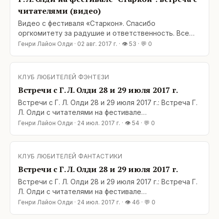
читателями (видео)
Видео с фестиваля «Старкон». Спасибо
оргкомитету за радушие и ответственность. Все
обещания были выполнены полностью и в срок, что
Генри Лайон Олди
·
02 авг. 2017 г.
· 👁
53
· 💬
0
в наше время редкость.
КЛУБ ЛЮБИТЕЛЕЙ ФЭНТЕЗИ
Встречи с Г. Л. Олди 28 и 29 июля 2017 г.
Встречи с Г. Л. Олди 28 и 29 июля 2017 г.: Встреча Г.
Л. Олди с читателями на фестивале
«СТАРКОН-2017» в Санкт-Петербурге: 28 ИЮЛЯ,
Генри Лайон Олди
·
24 июл. 2017 г.
· 👁
54
· 💬
0
ПЯТНИЦА, 15:00-16:00. Фестиваль «Старкон»
пройдет с 28 по 30 июля 2017 г. в КВЦ
«Экспофорум» по адресу: Санкт-Петербург,
КЛУБ ЛЮБИТЕЛЕЙ ФАНТАСТИКИ
Петербургское шоссе, 64, корпус 1. Более
Встречи с Г. Л. Олди 28 и 29 июля 2017 г.
подробная
Встречи с Г. Л. Олди 28 и 29 июля 2017 г.: Встреча Г.
Л. Олди с читателями на фестивале
«СТАРКОН-2017» в Санкт-Петербурге: 28 ИЮЛЯ,
Генри Лайон Олди
·
24 июл. 2017 г.
· 👁
46
· 💬
0
ПЯТНИЦА, 15:00-16:00. Фестиваль «Старкон»