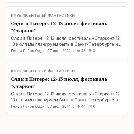
и написано: Суббота, 12 июля, 14:30: Встреча с
писателями-фантастами Дмитрием Громовым и
Олегом Ладыженским. Милости просим, дорогие
КЛУБ ЛЮБИТЕЛЕЙ ФАНТАСТИКИ
друзья! Будем рады вас видеть!
Олди в Питере: 12-13 июля, фестиваль
"Старкон"
Олди в Питере: 12-13 июля, фестиваль «Старкон» 12-
13 июля мы планируем быть в Санкт-Петербурге на
фестивале «Старкон». В программе «Старкона» так
Генри Лайон Олди
·
07 июл. 2014 г.
· 👁
45
· 💬
0
и написано: Суббота, 12 июля, 14:30: Встреча с
писателями-фантастами Дмитрием Громовым и
Олегом Ладыженским. Милости просим, дорогие
КЛУБ ЛЮБИТЕЛЕЙ ФАНТАСТИКИ
друзья! Будем рады вас видеть!
Олди в Питере: 12-13 июля, фестиваль
"Старкон"
Олди в Питере: 12-13 июля, фестиваль «Старкон» 12-
13 июля мы планируем быть в Санкт-Петербурге на
фестивале «Старкон». В программе «Старкона» так
Генри Лайон Олди
·
07 июл. 2014 г.
· 👁
44
· 💬
0
и написано: Суббота, 12 июля, 14:30: Встреча с
писателями-фантастами Дмитрием Громовым и
Олегом Ладыженским. Милости просим, дорогие
друзья! Будем рады вас видеть! Благодарим