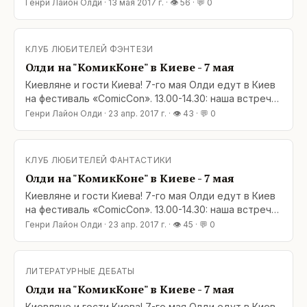
может, больше. От сцены до первого ряда –
Генри Лайон Олди
·
13 мая 2017 г.
· 👁
56
· 💬
0
метров пять, значит, держать внимание публики
сложновато. Ничего, справляемся. Кто-то задает
профессиональный вопрос: сюжет, конфликт. Мы
КЛУБ ЛЮБИТЕЛЕЙ ФЭНТЕЗИ
разливаемся соловьями — и вдруг вспоминаем, что
Олди на "КомикКоне" в Киеве - 7 мая
это не семинар для
Киевляне и гости Киева! 7-го мая Олди едут в Киев
на фестиваль «ComicCon». 13.00-14.30: наша встреча
с читателями в Главном зале Украинского дома (ул.
Генри Лайон Олди
·
23 апр. 2017 г.
· 👁
43
· 💬
0
Крещатик, 2). Подробности по ссылке:
http://comiccon.kiev.ua/literature/ Будем рады всех
видеть!&lt;/a
КЛУБ ЛЮБИТЕЛЕЙ ФАНТАСТИКИ
Олди на "КомикКоне" в Киеве - 7 мая
Киевляне и гости Киева! 7-го мая Олди едут в Киев
на фестиваль «ComicCon». 13.00-14.30: наша встреча
с читателями в Главном зале Украинского дома (ул.
Генри Лайон Олди
·
23 апр. 2017 г.
· 👁
45
· 💬
0
Крещатик, 2). Подробности по ссылке:
http://comiccon.kiev.ua/literature/ Будем рады всех
видеть!&lt;/a
ЛИТЕРАТУРНЫЕ ДЕБАТЫ
Олди на "КомикКоне" в Киеве - 7 мая
Киевляне и гости Киева! 7-го мая Олди едут в Киев