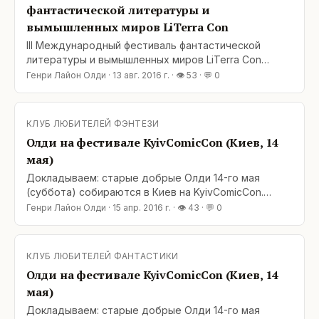
фантастической литературы и
вымышленных миров LiTerra Con
III Международный фестиваль фантастической
литературы и вымышленных миров LiTerra Con
пройдёт в Киеве с 7 по 9 октября 2016 года.
Генри Лайон Олди
·
13 авг. 2016 г.
· 👁
53
· 💬
0
Фестиваль примет Cultprostir Hub в Музее истории
Киева (ул. Богдана Хмельницкого 7, возле ст.м.
«Театральная»). Диалог – тема, которая станет
КЛУБ ЛЮБИТЕЛЕЙ ФЭНТЕЗИ
центральной у программе 2016 года. Диалог
Олди на фестивале KyivComicCon (Киев, 14
фантастики и
мая)
Докладываем: старые добрые Олди 14-го мая
(суббота) собираются в Киев на KyivComicCon.
Встреча с читателями намечается днем, по адресу:
Генри Лайон Олди
·
15 апр. 2016 г.
· 👁
43
· 💬
0
Украинский дом, Крещатик, 2. Подробности –-
позже, когда сами узнаем. А во второй половине
дня, до отхода поезда, надеемся укрепить
КЛУБ ЛЮБИТЕЛЕЙ ФАНТАСТИКИ
традицию — выпить пивка в хорошей компании. Ну,
Олди на фестивале KyivComicCon (Киев, 14
это отдельная
мая)
Докладываем: старые добрые Олди 14-го мая