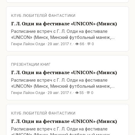
16.00: подпись книг и общение на Аллее Авторов. 2-
е сентября, 13.00-15.00, конференц-зал 2: встреча с
читателями. 3-е сентября, 13.00-15.00: автограф-
КЛУБ ЛЮБИТЕЛЕЙ ФАНТАСТИКИ
сессия на промо-стенде. Добро пожаловать
Г. Л. Олди на фестивале «UNICON» (Минск)
Расписание встреч с Г. Л. Олди на фестивале
«UNICON» (Минск, Минский футбольный манеж,
проспект Победителей, 20/2): 1-е сентября, 15.00-
Генри Лайон Олди
·
29 авг. 2017 г.
· 👁
66
· 💬
0
16.00: подпись книг и общение на Аллее Авторов. 2-
е сентября, 13.00-15.00, конференц-зал 2: встреча с
читателями. 3-е сентября, 13.00-15.00: автограф-
ПРЕЗЕНТАЦИИ КНИГ
сессия на промо-стенде. Добро пожаловать
Г. Л. Олди на фестивале «UNICON» (Минск)
Расписание встреч с Г. Л. Олди на фестивале
«UNICON» (Минск, Минский футбольный манеж,
проспект Победителей, 20/2): 1-е сентября, 15.00-
Генри Лайон Олди
·
29 авг. 2017 г.
· 👁
55
· 💬
0
16.00: подпись книг и общение на Аллее Авторов. 2-
е сентября, 13.00-15.00, конференц-зал 2: встреча с
читателями. 3-е сентября, 13.00-15.00: автограф-
КЛУБ ЛЮБИТЕЛЕЙ ФАНТАСТИКИ
сессия на промо-стенде. Добро пожаловать
Г. Л. Олди на фестивале «UNICON» (Минск)
Расписание встреч с Г. Л. Олди на фестивале
«UNICON» (Минск, Минский футбольный манеж,