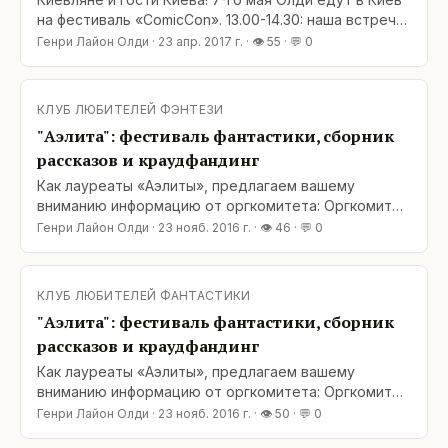
на фестиваль «ComicCon». 13.00-14.30: наша встреча
с читателями в Главном зале Украинского дома (ул.
Генри Лайон Олди
·
23 апр. 2017 г.
· 👁
55
· 💬
0
Крещатик, 2). Подробности по ссылке:
http://comiccon.kiev.ua/literature/ Будем рады всех
видеть!&lt;br /
КЛУБ ЛЮБИТЕЛЕЙ ФЭНТЕЗИ
"Аэлита": фестиваль фантастики, сборник
рассказов и краудфандинг
Как лауреаты «Аэлиты», предлагаем вашему
вниманию информацию от оргкомитета: Оргкомитет
Фестиваля фантастики «Аэлита» просит у всех
Генри Лайон Олди
·
23 нояб. 2016 г.
· 👁
46
· 💬
0
друзей максимального распространения
информации! Продолжается народный сбор
средств на издание и предзаказ очередного
КЛУБ ЛЮБИТЕЛЕЙ ФАНТАСТИКИ
ежегодного сборника фантастических работ
"Аэлита": фестиваль фантастики, сборник
«Аэлита/013». Кроме
рассказов и краудфандинг
Как лауреаты «Аэлиты», предлагаем вашему
вниманию информацию от оргкомитета: Оргкомитет
Фестиваля фантастики «Аэлита» просит у всех
Генри Лайон Олди
·
23 нояб. 2016 г.
· 👁
50
· 💬
0
друзей максимального распространения