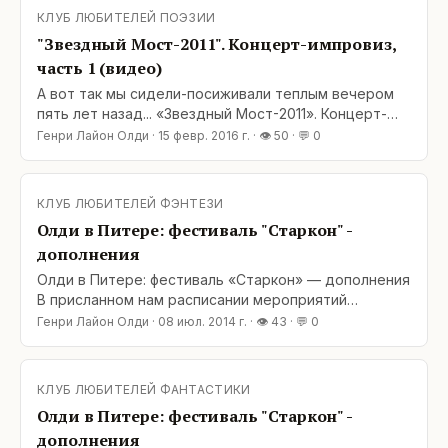
Победы. Сайт «Городского РосКона»:
КЛУБ ЛЮБИТЕЛЕЙ ПОЭЗИИ
"Звездный Мост-2011". Концерт-импровиз,
часть 1 (видео)
А вот так мы сидели-посиживали теплым вечером
пять лет назад... «Звездный Мост-2011». Концерт-
импровиз, часть 1 (видео).
Генри Лайон Олди
·
15 февр. 2016 г.
· 👁
50
· 💬
0
КЛУБ ЛЮБИТЕЛЕЙ ФЭНТЕЗИ
Олди в Питере: фестиваль "Старкон" -
дополнения
Олди в Питере: фестиваль «Старкон» — дополнения
В присланном нам расписании мероприятий
значится еще одна встреча: 13 июля (воскресенье),
Генри Лайон Олди
·
08 июл. 2014 г.
· 👁
43
· 💬
0
18:00–19:00 – встреча Г. Л. Олди с читателями и
автограф-сессия на стенде «Буквоеда». Добро
пожаловать! Адрес: Санкт-Петербург, ВК
КЛУБ ЛЮБИТЕЛЕЙ ФАНТАСТИКИ
«Ленэкспо» (Большой пр.
Олди в Питере: фестиваль "Старкон" -
дополнения