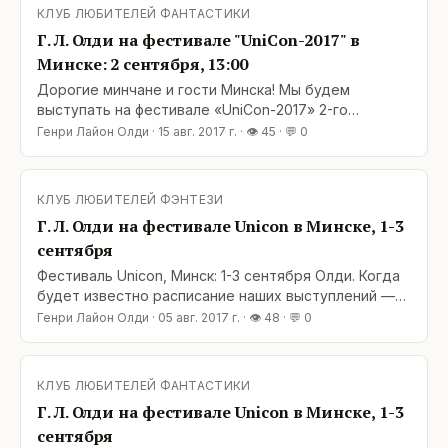
участия в нем можно узнать на сайте фестиваля:
КЛУБ ЛЮБИТЕЛЕЙ ФАНТАСТИКИ
http://unicon.by/ P. S. Вероятно, будут еще встречи.
Г. Л. Олди на фестивале "UniCon-2017" в
Если узнаем
Минске: 2 сентября, 13:00
Дорогие минчане и гости Минска! Мы будем
выступать на фестивале «UniCon-2017» 2-го
сентября, в 13:00, конференц-зал 2. Добро
Генри Лайон Олди
·
15 авг. 2017 г.
· 👁
45
· 💬
0
пожаловать, рады будем всех видеть! Полную
программу фестиваля «Unicon» и подробности
участия в нем можно узнать на сайте фестиваля:
КЛУБ ЛЮБИТЕЛЕЙ ФЭНТЕЗИ
http://unicon.by/ P. S. Вероятно, будут еще встречи.
Г. Л. Олди на фестивале Unicon в Минске, 1-3
Если узнаем заранее, сообщим. P.P.S.
сентября
Фестиваль Unicon, Минск: 1-3 сентября Олди. Когда
будет известно расписание наших выступлений —
сообщим. И будем рады всех видеть.
Генри Лайон Олди
·
05 авг. 2017 г.
· 👁
48
· 💬
0
https://vk.com/wall-135760034_102
КЛУБ ЛЮБИТЕЛЕЙ ФАНТАСТИКИ
Г. Л. Олди на фестивале Unicon в Минске, 1-3
сентября