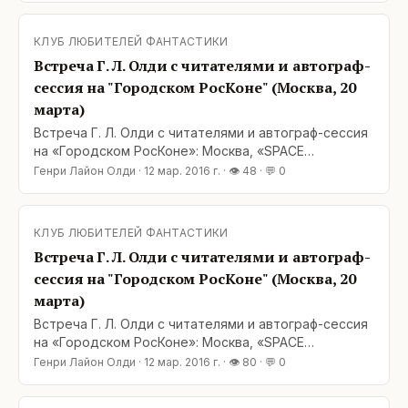
Ближайшие станции метро — Кутузовская и Парк
Победы. Сайт «Городского РосКона»:
КЛУБ ЛЮБИТЕЛЕЙ ФАНТАСТИКИ
http://rosconvent.ru/&lt;/a
Встреча Г. Л. Олди с читателями и автограф-
сессия на "Городском РосКоне" (Москва, 20
марта)
Встреча Г. Л. Олди с читателями и автограф-сессия
на «Городском РосКоне»: Москва, «SPACE
MOSCOW» (Кутузовский проспект, дом 36,
Генри Лайон Олди
·
12 мар. 2016 г.
· 👁
48
· 💬
0
строение 11) — воскресенье, 20 марта, в 12:30.
Ближайшие станции метро — Кутузовская и Парк
Победы. Сайт «Городского РосКона»:
КЛУБ ЛЮБИТЕЛЕЙ ФАНТАСТИКИ
Встреча Г. Л. Олди с читателями и автограф-
сессия на "Городском РосКоне" (Москва, 20
марта)
Встреча Г. Л. Олди с читателями и автограф-сессия
на «Городском РосКоне»: Москва, «SPACE
MOSCOW» (Кутузовский проспект, дом 36,
Генри Лайон Олди
·
12 мар. 2016 г.
· 👁
80
· 💬
0
строение 11) — воскресенье, 20 марта, в 12:30.
Ближайшие станции метро — Кутузовская и Парк