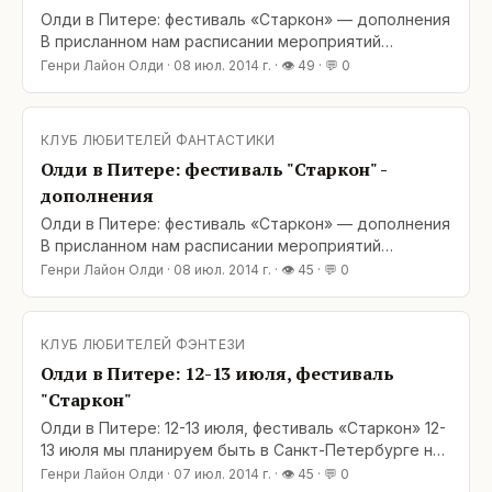
Олди в Питере: фестиваль «Старкон» — дополнения
В присланном нам расписании мероприятий
значится еще одна встреча: 13 июля (воскресенье),
Генри Лайон Олди
·
08 июл. 2014 г.
· 👁
49
· 💬
0
18:00–19:00 – встреча Г. Л. Олди с читателями и
автограф-сессия на стенде «Буквоеда». Добро
пожаловать! Адрес: Санкт-Петербург, ВК
КЛУБ ЛЮБИТЕЛЕЙ ФАНТАСТИКИ
«Ленэкспо» (Большой пр.
Олди в Питере: фестиваль "Старкон" -
дополнения
Олди в Питере: фестиваль «Старкон» — дополнения
В присланном нам расписании мероприятий
значится еще одна встреча: 13 июля (воскресенье),
Генри Лайон Олди
·
08 июл. 2014 г.
· 👁
45
· 💬
0
18:00–19:00 – встреча Г. Л. Олди с читателями и
автограф-сессия на стенде «Буквоеда». Добро
пожаловать! Адрес: Санкт-Петербург, ВК
КЛУБ ЛЮБИТЕЛЕЙ ФЭНТЕЗИ
«Ленэкспо» (Большой пр. В.О., 103), павильон N 7.
Олди в Питере: 12-13 июля, фестиваль
Группа
"Старкон"
Олди в Питере: 12-13 июля, фестиваль «Старкон» 12-
13 июля мы планируем быть в Санкт-Петербурге на
фестивале «Старкон». В программе «Старкона» так
Генри Лайон Олди
·
07 июл. 2014 г.
· 👁
45
· 💬
0