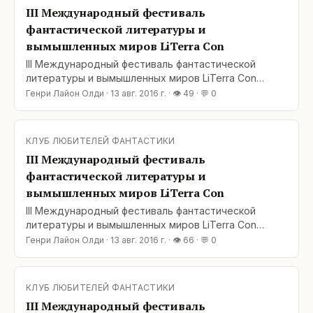
этажа 8 октября, 16:00 – 17:00 Предпрезентация
III Международный фестиваль
фантастической литературы и
вымышленных миров LiTerra Con
III Международный фестиваль фантастической
литературы и вымышленных миров LiTerra Con
пройдёт в Киеве с 7 по 9 октября 2016 года.
Генри Лайон Олди
·
13 авг. 2016 г.
· 👁
49
· 💬
0
Фестиваль примет Cultprostir Hub в Музее истории
Киева (ул. Богдана Хмельницкого 7, возле ст.м.
«Театральная»). Диалог – тема, которая станет
КЛУБ ЛЮБИТЕЛЕЙ ФАНТАСТИКИ
центральной у программе 2016 года. Диалог
III Международный фестиваль
фантастики и
фантастической литературы и
вымышленных миров LiTerra Con
III Международный фестиваль фантастической
литературы и вымышленных миров LiTerra Con
пройдёт в Киеве с 7 по 9 октября 2016 года.
Генри Лайон Олди
·
13 авг. 2016 г.
· 👁
66
· 💬
0
Фестиваль примет Cultprostir Hub в Музее истории
Киева (ул. Богдана Хмельницкого 7, возле ст.м.
«Театральная»). Диалог – тема, которая станет
КЛУБ ЛЮБИТЕЛЕЙ ФАНТАСТИКИ
центральной у программе 2016 года. Диалог
III Международный фестиваль
фантастики и