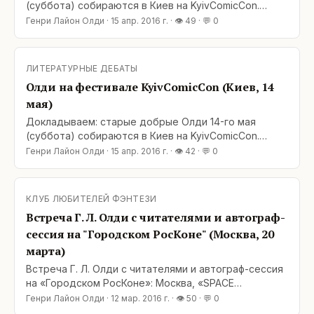
(суббота) собираются в Киев на KyivComicCon.
Встреча с читателями намечается днем, по адресу:
Генри Лайон Олди
·
15 апр. 2016 г.
· 👁
49
· 💬
0
Украинский дом, Крещатик, 2. Подробности –-
позже, когда сами узнаем. А во второй половине
дня, до отхода поезда, надеемся укрепить
ЛИТЕРАТУРНЫЕ ДЕБАТЫ
традицию — выпить пивка в хорошей компании. Ну,
Олди на фестивале KyivComicCon (Киев, 14
это отдельная
мая)
Докладываем: старые добрые Олди 14-го мая
(суббота) собираются в Киев на KyivComicCon.
Встреча с читателями намечается днем, по адресу:
Генри Лайон Олди
·
15 апр. 2016 г.
· 👁
42
· 💬
0
Украинский дом, Крещатик, 2. Подробности –-
позже, когда сами узнаем. А во второй половине
дня, до отхода поезда, надеемся укрепить
КЛУБ ЛЮБИТЕЛЕЙ ФЭНТЕЗИ
традицию — выпить пивка в хорошей компании. Ну,
Встреча Г. Л. Олди с читателями и автограф-
это отдельная история. Сайт
сессия на "Городском РосКоне" (Москва, 20
марта)
Встреча Г. Л. Олди с читателями и автограф-сессия
на «Городском РосКоне»: Москва, «SPACE
MOSCOW» (Кутузовский проспект, дом 36,
Генри Лайон Олди
·
12 мар. 2016 г.
· 👁
50
· 💬
0
строение 11) — воскресенье, 20 марта, в 12:30.