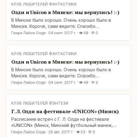
КЛУБ ЛЮБИТЕЛЕЙ ФАНТАСТИКИ
Олди и Unicon в Минске: мы вернулись! :-)
В Минске было хорошо. Очень хорошо было в
Минске. Короче, сами видите. Спасибо
организаторам фестиваля, спасибо Гене с Наташей,
Генри Лайон Олди
·
04 сент. 2017 г.
· 👁
48
· 💬
0
спасибо Эдику и всем-всем-всем, рядом с кем нам
было хорошо!
КЛУБ ЛЮБИТЕЛЕЙ ФАНТАСТИКИ
Олди и Unicon в Минске: мы вернулись! :-)
В Минске было хорошо. Очень хорошо было в
Минске. Короче, сами видите. Спасибо
организаторам фестиваля, спасибо Гене с Наташей,
Генри Лайон Олди
·
04 сент. 2017 г.
· 👁
48
· 💬
0
спасибо Эдику и всем-всем-всем, рядом с кем нам
было хорошо!
КЛУБ ЛЮБИТЕЛЕЙ ФЭНТЕЗИ
Г. Л. Олди на фестивале «UNICON» (Минск)
Расписание встреч с Г. Л. Олди на фестивале
«UNICON» (Минск, Минский футбольный манеж,
проспект Победителей, 20/2): 1-е сентября, 15.00-
Генри Лайон Олди
·
29 авг. 2017 г.
· 👁
53
· 💬
0