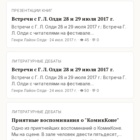
пройдет с 28 по 30 июля 2017 г. в КВЦ
«Экспофорум» по адресу: Санкт-Петербург,
ПРЕЗЕНТАЦИИ КНИГ
Петербургское шоссе, 64, корпус 1. Более
Встречи с Г. Л. Олди 28 и 29 июля 2017 г.
подробная
Встречи с Г. Л. Олди 28 и 29 июля 2017 г.: Встреча Г.
Л. Олди с читателями на фестивале
«СТАРКОН-2017» в Санкт-Петербурге: 28 ИЮЛЯ,
Генри Лайон Олди
·
24 июл. 2017 г.
· 👁
45
· 💬
0
ПЯТНИЦА, 15:00-16:00. Фестиваль «Старкон»
пройдет с 28 по 30 июля 2017 г. в КВЦ
«Экспофорум» по адресу: Санкт-Петербург,
ЛИТЕРАТУРНЫЕ ДЕБАТЫ
Петербургское шоссе, 64, корпус 1. Более
Встречи с Г. Л. Олди 28 и 29 июля 2017 г.
подробная
Встречи с Г. Л. Олди 28 и 29 июля 2017 г.: Встреча Г.
Л. Олди с читателями на фестивале
«СТАРКОН-2017» в Санкт-Петербурге: 28 ИЮЛЯ,
Генри Лайон Олди
·
24 июл. 2017 г.
· 👁
50
· 💬
0
ПЯТНИЦА, 15:00-16:00. Фестиваль «Старкон»
пройдет с 28 по 30 июля 2017 г. в КВЦ
«Экспофорум» по адресу: Санкт-Петербург,
ЛИТЕРАТУРНЫЕ ДЕБАТЫ
Петербургское шоссе, 64, корпус 1. Более
Приятные воспоминания о "КомикКоне"
подробная информация о фестивале «Старкон», его
программе
Одно из приятнейших воспоминаний о КомикКоне.
Мы на сцене. В зале человек двести пятьдесят,