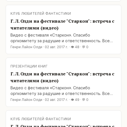
КЛУБ ЛЮБИТЕЛЕЙ ФАНТАСТИКИ
Г. Л. Олди на фестивале "Старкон": встреча с
читателями (видео)
Видео с фестиваля «Старкон». Спасибо
оргкомитету за радушие и ответственность. Все
обещания были выполнены полностью и в срок, что
Генри Лайон Олди
·
02 авг. 2017 г.
· 👁
48
· 💬
0
в наше время редкость.
ПРЕЗЕНТАЦИИ КНИГ
Г. Л. Олди на фестивале "Старкон": встреча с
читателями (видео)
Видео с фестиваля «Старкон». Спасибо
оргкомитету за радушие и ответственность. Все
обещания были выполнены полностью и в срок, что
Генри Лайон Олди
·
02 авг. 2017 г.
· 👁
49
· 💬
0
в наше время редкость.
КЛУБ ЛЮБИТЕЛЕЙ ФАНТАСТИКИ
Г. Л. Олди на фестивале "Старкон": встреча с