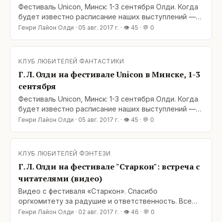
Фестиваль Unicon, Минск: 1-3 сентября Олди. Когда
будет известно расписание наших выступлений —
сообщим. И будем рады всех видеть.
Генри Лайон Олди
·
05 авг. 2017 г.
· 👁
45
· 💬
0
https://vk.com/wall-135760034_102
КЛУБ ЛЮБИТЕЛЕЙ ФАНТАСТИКИ
Г. Л. Олди на фестивале Unicon в Минске, 1-3
сентября
Фестиваль Unicon, Минск: 1-3 сентября Олди. Когда
будет известно расписание наших выступлений —
сообщим. И будем рады всех видеть.
Генри Лайон Олди
·
05 авг. 2017 г.
· 👁
45
· 💬
0
https://vk.com/wall-135760034_102
КЛУБ ЛЮБИТЕЛЕЙ ФЭНТЕЗИ
Г. Л. Олди на фестивале "Старкон": встреча с
читателями (видео)
Видео с фестиваля «Старкон». Спасибо
оргкомитету за радушие и ответственность. Все
обещания были выполнены полностью и в срок, что
Генри Лайон Олди
·
02 авг. 2017 г.
· 👁
46
· 💬
0
в наше время редкость.