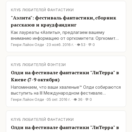
информации! Продолжается народный сбор
средств на издание и предзаказ очередного
КЛУБ ЛЮБИТЕЛЕЙ ФАНТАСТИКИ
ежегодного сборника фантастических работ
"Аэлита": фестиваль фантастики, сборник
«Аэлита/013». Кроме
рассказов и краудфандинг
Как лауреаты «Аэлиты», предлагаем вашему
вниманию информацию от оргкомитета: Оргкомитет
Фестиваля фантастики «Аэлита» просит у всех
Генри Лайон Олди
·
23 нояб. 2016 г.
· 👁
53
· 💬
0
друзей максимального распространения
информации! Продолжается народный сбор
средств на издание и предзаказ очередного
КЛУБ ЛЮБИТЕЛЕЙ ФЭНТЕЗИ
ежегодного сборника фантастических работ
Олди на фестивале фантастики "ЛиТерра" в
«Аэлита/013». Кроме того, при
Киеве (7-9 октября)
Напоминаем, что ваши хваленые™ Олди собираются
выступить на III Международном фестивале
фантастической литературы и вымышленных миров
Генри Лайон Олди
·
05 окт. 2016 г.
· 👁
36
· 💬
0
LiTerra Con (Киев, 7-9 октября 2016 г., Музей
истории Киева, ул. Богдана Хмельницкого 7, возле
ст. метро «Театральная»): 7 октября, 19:00 – 21:00
КЛУБ ЛЮБИТЕЛЕЙ ФАНТАСТИКИ
Поэтический вечер | Зал 1 этажа 8 октября,
Олди на фестивале фантастики "ЛиТерра" в