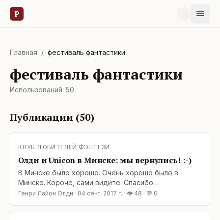
Р
Главная
/
фестиваль фантастики
фестиваль фантастики
Использований:
50
Публикации (
50
)
КЛУБ ЛЮБИТЕЛЕЙ ФЭНТЕЗИ
Олди и Unicon в Минске: мы вернулись! :-)
В Минске было хорошо. Очень хорошо было в
Минске. Короче, сами видите. Спасибо
организаторам фестиваля, спасибо Гене с Наташей,
Генри Лайон Олди
·
04 сент. 2017 г.
· 👁
48
· 💬
0
спасибо Эдику и всем-всем-всем, рядом с кем нам
было хорошо!