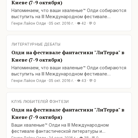
Киеве (7-9 октября)
Напоминаем, что ваши хваленые™ Олди собираются
выступить на III Международном фестивале
фантастической литературы и вымышленных миров
Генри Лайон Олди
·
05 окт. 2016 г.
· 👁
42
· 💬
0
LiTerra Con (Киев, 7-9 октября 2016 г., Музей
истории Киева, ул. Богдана Хмельницкого 7, возле
ст. метро «Театральная»): 7 октября, 19:00 – 21:00
ЛИТЕРАТУРНЫЕ ДЕБАТЫ
Поэтический вечер | Зал 1 этажа 8 октября,
Олди на фестивале фантастики "ЛиТерра" в
Киеве (7-9 октября)
Напоминаем, что ваши хваленые™ Олди собираются
выступить на III Международном фестивале
фантастической литературы и вымышленных миров
Генри Лайон Олди
·
05 окт. 2016 г.
· 👁
43
· 💬
0
LiTerra Con (Киев, 7-9 октября 2016 г., Музей
истории Киева, ул. Богдана Хмельницкого 7, возле
ст. метро «Театральная»): 7 октября, 19:00 – 21:00
КЛУБ ЛЮБИТЕЛЕЙ ФЭНТЕЗИ
Поэтический вечер | Зал 1 этажа 8 октября,
Олди на фестивале фантастики "ЛиТерра" в
Киеве (7-9 октября)
Ваши хваленые™ Олди на III Международном
фестивале фантастической литературы и
вымышленных миров LiTerra Con (Киев, 7-9 октября
Генри Лайон Олди
·
24 сент. 2016 г.
· 👁
38
· 💬
0