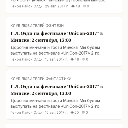
проспект Победителей, 20/2): 1-е сентября, 15.00-
Генри Лайон Олди
·
29 авг. 2017 г.
· 👁
48
· 💬
0
16.00: подпись книг и общение на Аллее Авторов. 2-
е сентября, 13.00-15.00, конференц-зал 2: встреча с
читателями. 3-е сентября, 13.00-15.00: автограф-
КЛУБ ЛЮБИТЕЛЕЙ ФЭНТЕЗИ
сессия на промо-стенде. Добро пожаловать
Г. Л. Олди на фестивале "UniCon-2017" в
Минске: 2 сентября, 13:00
Дорогие минчане и гости Минска! Мы будем
выступать на фестивале «UniCon-2017» 2-го
сентября, в 13:00, конференц-зал 2. Добро
Генри Лайон Олди
·
15 авг. 2017 г.
· 👁
49
· 💬
0
пожаловать, рады будем всех видеть! Полную
программу фестиваля «Unicon» и подробности
участия в нем можно узнать на сайте фестиваля:
КЛУБ ЛЮБИТЕЛЕЙ ФАНТАСТИКИ
http://unicon.by/ P. S. Вероятно, будут еще встречи.
Г. Л. Олди на фестивале "UniCon-2017" в
Если узнаем
Минске: 2 сентября, 13:00
Дорогие минчане и гости Минска! Мы будем
выступать на фестивале «UniCon-2017» 2-го
сентября, в 13:00, конференц-зал 2. Добро
Генри Лайон Олди
·
15 авг. 2017 г.
· 👁
50
· 💬
0
пожаловать, рады будем всех видеть! Полную
программу фестиваля «Unicon» и подробности