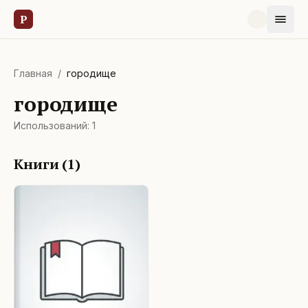
Р
Главная
/
городище
городище
Использований:
1
Книги (
1
)