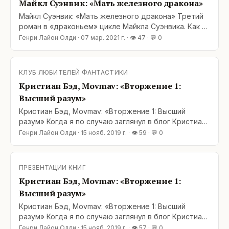
Майкл Суэнвик: «Мать железного дракона»
Майкл Суэнвик: «Мать железного дракона» Третий
роман в «драконьем» цикле Майкла Суэнвика. Как и
предыдущие книги: «Дочь железного дракона» и
Генри Лайон Олди
·
07 мар. 2021 г.
· 👁
47
· 💬
0
«Драконы Вавилона» – эту книгу вполне можно
читать отдельно от остальных. Книги объединяют
общее мироздание и некоторые второстепенные
КЛУБ ЛЮБИТЕЛЕЙ ФАНТАСТИКИ
персонажи, но при
Кристиан Бэд, Movmav: «Вторжение 1:
Высший разум»
Кристиан Бэд, Movmav: «Вторжение 1: Высший
разум» Когда я по случаю заглянул в блог Кристиана
Бэда на Author.Today, мне бросились в глаза
Генри Лайон Олди
·
15 нояб. 2019 г.
· 👁
59
· 💬
0
следующие слова автора об этой книге: «… А
сражаться с высшим разумом будут дети и
рептилоиды. Почему? Ну а кто – взрослые, что ли?
ПРЕЗЕНТАЦИИ КНИГ
Если взрослые – это будет уже
Кристиан Бэд, Movmav: «Вторжение 1:
суперфантастический
Высший разум»
Кристиан Бэд, Movmav: «Вторжение 1: Высший
разум» Когда я по случаю заглянул в блог Кристиана
Бэда на Author.Today, мне бросились в глаза
Генри Лайон Олди
·
15 нояб. 2019 г.
· 👁
57
· 💬
0