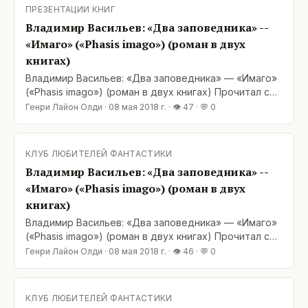
доброта и человечность. Нормальные
ПРЕЗЕНТАЦИИ КНИГ
человеческие отношения. Дружба.
Владимир Васильев: «Два заповедника» --
«Имаго» («Phasis imago») (роман в двух
книгах)
Владимир Васильев: «Два заповедника» — «Имаго»
(«Phasis imago») (роман в двух книгах) Прочитал с
удовольствием обе книги романа (первую –
Генри Лайон Олди
·
08 мая 2018 г.
· 👁
47
· 💬
0
перечитал). В этих книгах есть то, чего по большей
части так не хватает современной фантастике:
доброта и человечность. Нормальные
КЛУБ ЛЮБИТЕЛЕЙ ФАНТАСТИКИ
человеческие отношения. Дружба.
Владимир Васильев: «Два заповедника» --
«Имаго» («Phasis imago») (роман в двух
книгах)
Владимир Васильев: «Два заповедника» — «Имаго»
(«Phasis imago») (роман в двух книгах) Прочитал с
удовольствием обе книги романа (первую –
Генри Лайон Олди
·
08 мая 2018 г.
· 👁
46
· 💬
0
перечитал). В этих книгах есть то, чего по большей
части так не хватает современной фантастике:
доброта и человечность. Нормальные
КЛУБ ЛЮБИТЕЛЕЙ ФАНТАСТИКИ
человеческие отношения. Дружба.