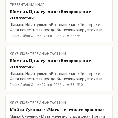
Идиатуллина «Возвращение «Пионера»» – она «для
ПРЕЗЕНТАЦИИ КНИГ
всех
Шамиль Идиатуллин: «Возвращение
«Пионера»»
Шамиль Идиатуллин: «Возвращение «Пионера»»
Хотя повесть эта вроде бы позиционируется как
детская / подростковая, я – давно уже не ребенок
Генри Лайон Олди
·
02 янв. 2022 г.
· 👁
72
· 💬
0
и не подросток – прочел ее с интересом и
удовольствием. Так что, думаю, повесть Шамиля
Идиатуллина «Возвращение «Пионера»» – она «для
КЛУБ ЛЮБИТЕЛЕЙ ФАНТАСТИКИ
всех
Шамиль Идиатуллин: «Возвращение
«Пионера»»
Шамиль Идиатуллин: «Возвращение «Пионера»»
Хотя повесть эта вроде бы позиционируется как
детская / подростковая, я – давно уже не ребенок
Генри Лайон Олди
·
02 янв. 2022 г.
· 👁
66
· 💬
0
и не подросток – прочел ее с интересом и
удовольствием. Так что, думаю, повесть Шамиля
Идиатуллина «Возвращение «Пионера»» – она «для
КЛУБ ЛЮБИТЕЛЕЙ ФАНТАСТИКИ
всех
Майкл Суэнвик: «Мать железного дракона»
Майкл Суэнвик: «Мать железного дракона» Третий