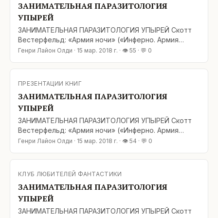
ЗАНИМАТЕЛЬНАЯ ПАРАЗИТОЛОГИЯ
УПЫРЕЙ
ЗАНИМАТЕЛЬНАЯ ПАРАЗИТОЛОГИЯ УПЫРЕЙ Скотт
Вестерфельд: «Армия ночи» («Инферно. Армия
ночи») — Scott Westerfeld: «Peeps» («Parasite
Генри Лайон Олди
·
15 мар. 2018 г.
· 👁
55
· 💬
0
Positive») Эх, давненько не попадались мне
увлекательные и нестандартные книги про
вампиров! «Армия ночи» Скотта Вестерфельда как
ПРЕЗЕНТАЦИИ КНИГ
раз из таких. Несмотря
ЗАНИМАТЕЛЬНАЯ ПАРАЗИТОЛОГИЯ
УПЫРЕЙ
ЗАНИМАТЕЛЬНАЯ ПАРАЗИТОЛОГИЯ УПЫРЕЙ Скотт
Вестерфельд: «Армия ночи» («Инферно. Армия
ночи») — Scott Westerfeld: «Peeps» («Parasite
Генри Лайон Олди
·
15 мар. 2018 г.
· 👁
54
· 💬
0
Positive») Эх, давненько не попадались мне
увлекательные и нестандартные книги про
вампиров! «Армия ночи» Скотта Вестерфельда как
КЛУБ ЛЮБИТЕЛЕЙ ФАНТАСТИКИ
раз из таких. Несмотря
ЗАНИМАТЕЛЬНАЯ ПАРАЗИТОЛОГИЯ
УПЫРЕЙ
ЗАНИМАТЕЛЬНАЯ ПАРАЗИТОЛОГИЯ УПЫРЕЙ Скотт