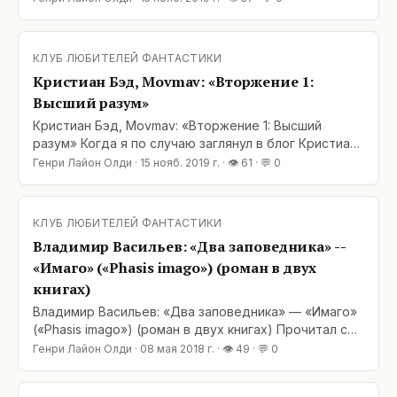
следующие слова автора об этой книге: «… А
сражаться с высшим разумом будут дети и
рептилоиды. Почему? Ну а кто – взрослые, что ли?
КЛУБ ЛЮБИТЕЛЕЙ ФАНТАСТИКИ
Если взрослые – это будет уже
Кристиан Бэд, Movmav: «Вторжение 1:
суперфантастический
Высший разум»
Кристиан Бэд, Movmav: «Вторжение 1: Высший
разум» Когда я по случаю заглянул в блог Кристиана
Бэда на Author.Today, мне бросились в глаза
Генри Лайон Олди
·
15 нояб. 2019 г.
· 👁
61
· 💬
0
следующие слова автора об этой книге: «… А
сражаться с высшим разумом будут дети и
рептилоиды. Почему? Ну а кто – взрослые, что ли?
КЛУБ ЛЮБИТЕЛЕЙ ФАНТАСТИКИ
Если взрослые – это будет уже
Владимир Васильев: «Два заповедника» --
суперфантастический
«Имаго» («Phasis imago») (роман в двух
книгах)
Владимир Васильев: «Два заповедника» — «Имаго»
(«Phasis imago») (роман в двух книгах) Прочитал с
удовольствием обе книги романа (первую –
Генри Лайон Олди
·
08 мая 2018 г.
· 👁
49
· 💬
0
перечитал). В этих книгах есть то, чего по большей
части так не хватает современной фантастике: