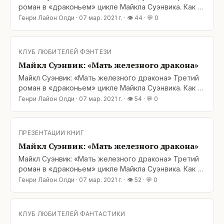
роман в «драконьем» цикле Майкла Суэнвика. Как и
предыдущие книги: «Дочь железного дракона» и
Генри Лайон Олди
·
07 мар. 2021 г.
· 👁
44
· 💬
0
«Драконы Вавилона» – эту книгу вполне можно
читать отдельно от остальных. Книги объединяют
общее мироздание и некоторые второстепенные
КЛУБ ЛЮБИТЕЛЕЙ ФЭНТЕЗИ
персонажи, но при
Майкл Суэнвик: «Мать железного дракона»
Майкл Суэнвик: «Мать железного дракона» Третий
роман в «драконьем» цикле Майкла Суэнвика. Как и
предыдущие книги: «Дочь железного дракона» и
Генри Лайон Олди
·
07 мар. 2021 г.
· 👁
54
· 💬
0
«Драконы Вавилона» – эту книгу вполне можно
читать отдельно от остальных. Книги объединяют
общее мироздание и некоторые второстепенные
ПРЕЗЕНТАЦИИ КНИГ
персонажи, но при
Майкл Суэнвик: «Мать железного дракона»
Майкл Суэнвик: «Мать железного дракона» Третий
роман в «драконьем» цикле Майкла Суэнвика. Как и
предыдущие книги: «Дочь железного дракона» и
Генри Лайон Олди
·
07 мар. 2021 г.
· 👁
52
· 💬
0
«Драконы Вавилона» – эту книгу вполне можно
читать отдельно от остальных. Книги объединяют
общее мироздание и некоторые второстепенные
КЛУБ ЛЮБИТЕЛЕЙ ФАНТАСТИКИ
персонажи, но при