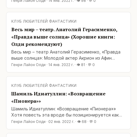
Генри Лайон Олди
·
14 янв. 2022 г.
· 👁
98
· 💬
0
для удара. О да, спектакль начнется и маски будут
сброшены вопреки греческой театральной
традиции. Герой совершит ряд подозрительных
КЛУБ ЛЮБИТЕЛЕЙ ФАНТАСТИКИ
подвигов, странствуя от храмов Лидии до
Весь мир – театр. Анатолий Герасименко,
асфоделей Аида;
«Правда выше солнца» (Хорошие книги:
Олди рекомендуют)
Весь мир – театр Анатолий Герасименко, «Правда
выше солнца»: Молодой актер Акрион из Афин
думает, что играет в спектакле, когда заносит меч
Генри Лайон Олди
·
14 янв. 2022 г.
· 👁
81
· 💬
0
для удара. О да, спектакль начнется и маски будут
сброшены вопреки греческой театральной
традиции. Герой совершит ряд подозрительных
КЛУБ ЛЮБИТЕЛЕЙ ФАНТАСТИКИ
подвигов, странствуя от храмов Лидии до
Шамиль Идиатуллин: «Возвращение
асфоделей Аида;
«Пионера»»
Шамиль Идиатуллин: «Возвращение «Пионера»»
Хотя повесть эта вроде бы позиционируется как
детская / подростковая, я – давно уже не ребенок
Генри Лайон Олди
·
02 янв. 2022 г.
· 👁
68
· 💬
0
и не подросток – прочел ее с интересом и
удовольствием. Так что, думаю, повесть Шамиля