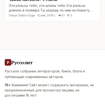
книга была признана «Лучшей
Эти рельсы тебе, эти шпалы тебе Эти рельсы
длиною в полмира Ты yедешь по ним на планетy
Тибет И слyчайно проедешь мимо... («Зимовье
Генри Лайон Олди
·
12 янв. 2016 г.
· 👁
61
· 💬
0
зверей»; вместо эпиграфа) Уже некоторое время
собирались написать о романе Чайны Мьевиля
«Рельсы» («Railsea») — а тут и повод подоспел: по
«Итогам года» от журнала «Мир фантастики» эта
книга была признана «Лучшей
Руссолит
Р
Русское собрание литераторов. Книги, блоги и
публикации современных авторов.
18+
Внимание! Сайт может содержать материалы, не
предназначенные для просмотра лицами, не
достигшими 18 лет!