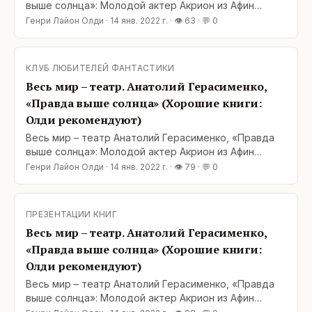
выше солнца»: Молодой актер Акрион из Афин
думает, что играет в спектакле, когда заносит меч
Генри Лайон Олди
·
14 янв. 2022 г.
· 👁
63
· 💬
0
для удара. О да, спектакль начнется и маски будут
сброшены вопреки греческой театральной
традиции. Герой совершит ряд подозрительных
КЛУБ ЛЮБИТЕЛЕЙ ФАНТАСТИКИ
подвигов, странствуя от храмов Лидии до
Весь мир – театр. Анатолий Герасименко,
асфоделей Аида;
«Правда выше солнца» (Хорошие книги:
Олди рекомендуют)
Весь мир – театр Анатолий Герасименко, «Правда
выше солнца»: Молодой актер Акрион из Афин
думает, что играет в спектакле, когда заносит меч
Генри Лайон Олди
·
14 янв. 2022 г.
· 👁
79
· 💬
0
для удара. О да, спектакль начнется и маски будут
сброшены вопреки греческой театральной
традиции. Герой совершит ряд подозрительных
ПРЕЗЕНТАЦИИ КНИГ
подвигов, странствуя от храмов Лидии до
Весь мир – театр. Анатолий Герасименко,
асфоделей Аида;
«Правда выше солнца» (Хорошие книги:
Олди рекомендуют)
Весь мир – театр Анатолий Герасименко, «Правда
выше солнца»: Молодой актер Акрион из Афин
думает, что играет в спектакле, когда заносит меч