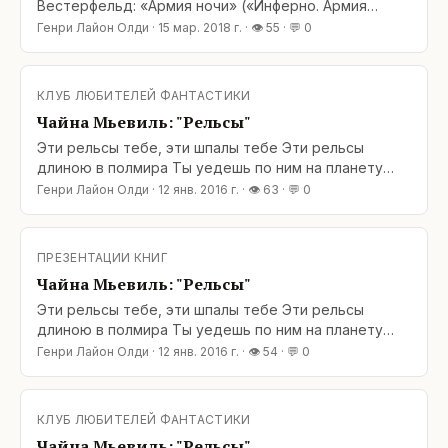
Вестерфельд: «Армия ночи» («Инферно. Армия
ночи») — Scott Westerfeld: «Peeps» («Parasite
Генри Лайон Олди
·
15 мар. 2018 г.
· 👁
55
· 💬
0
Positive») Эх, давненько не попадались мне
увлекательные и нестандартные книги про
вампиров! «Армия ночи» Скотта Вестерфельда как
КЛУБ ЛЮБИТЕЛЕЙ ФАНТАСТИКИ
раз из таких. Несмотря на то, что книга совершенно
Чайна Мьевиль: "Рельсы"
«упыристическая», это самая настоящая
Эти рельсы тебе, эти шпалы тебе Эти рельсы
длиною в полмира Ты yедешь по ним на планетy
Тибет И слyчайно проедешь мимо... («Зимовье
Генри Лайон Олди
·
12 янв. 2016 г.
· 👁
63
· 💬
0
зверей»; вместо эпиграфа) Уже некоторое время
собирались написать о романе Чайны Мьевиля
«Рельсы» («Railsea») — а тут и повод подоспел: по
ПРЕЗЕНТАЦИИ КНИГ
«Итогам года» от журнала
Чайна Мьевиль: "Рельсы"
Эти рельсы тебе, эти шпалы тебе Эти рельсы
длиною в полмира Ты yедешь по ним на планетy
Тибет И слyчайно проедешь мимо... («Зимовье
Генри Лайон Олди
·
12 янв. 2016 г.
· 👁
54
· 💬
0
зверей»; вместо эпиграфа) Уже некоторое время
собирались написать о романе Чайны Мьевиля
«Рельсы» («Railsea») — а тут и повод подоспел: по
КЛУБ ЛЮБИТЕЛЕЙ ФАНТАСТИКИ
«Итогам года» от журнала «Мир фантастики» эта
Чайна Мьевиль: "Рельсы"