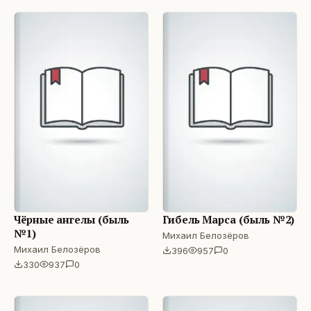
Чёрные ангелы (быль
Гибель Марса (быль №2)
№1)
Михаил Белозёров
Михаил Белозёров
396
957
0
330
937
0