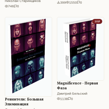
Николай Старинщиков
399
1550
0
746
0
10
₽
Magnificence - Первая
Фаза
Дмитрий Бельский
Ревнители: Большая
1138
0
Элиминация