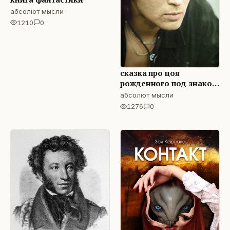
абсолют мысли
1210
0
сказка про цоя
рожденного под знаком
солнца
абсолют мысли
1276
0