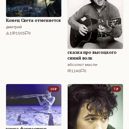
Конец Света отменяется
дмитрий
1
1505
0
сказка про высоцкого
синий волк
абсолют мысли
1240
0
10
₽
7
₽
книга фантастики