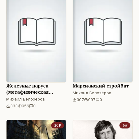
Железные паруса
Марсианский стройбат
(метафизическая
Михаил Белозёров
фантастика)
Михаил Белозёров
307
997
0
333
956
0
20
₽
6
₽