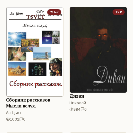
216
₽
15
₽
Диван
Сборник рассказов
Николай
Мысли вслух.
984
0
Ан Цвет
1032
0