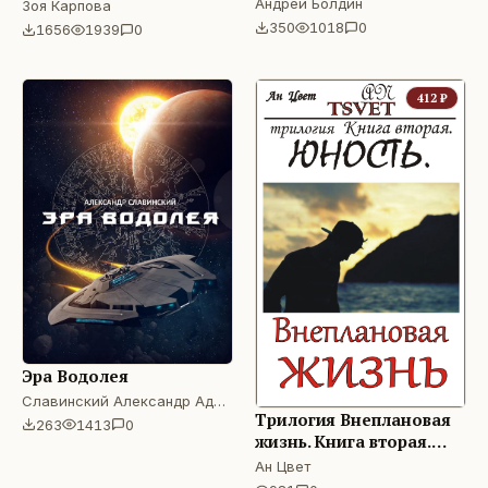
экономика, политика
Андрей Болдин
Зоя Карпова
350
1018
0
1656
1939
0
412
₽
Эра Водолея
Славинский Александр Адамович
Трилогия Внеплановая
263
1413
0
жизнь. Книга вторая.
Юность.
Ан Цвет