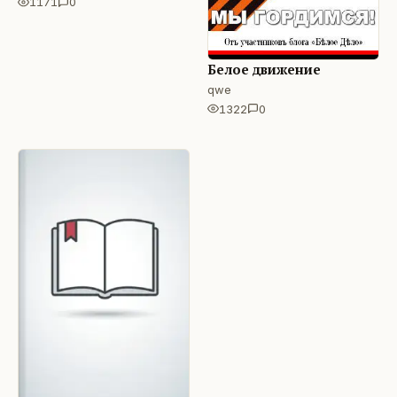
1171
0
Белое движение
qwe
1322
0