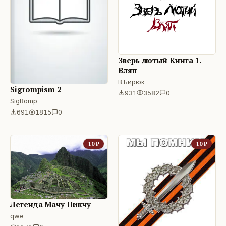
Зверь лютый Книга 1.
Вляп
В.Бирюк
Sigrompism 2
931
3582
0
SigRomp
691
1815
0
10
₽
10
₽
Легенда Мачу Пикчу
qwe