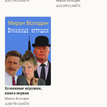
Мирон Володин
927
2556
0
623
1148
0
Бумажные игрушки,
книга первая
Мирон Володин
587
1304
0