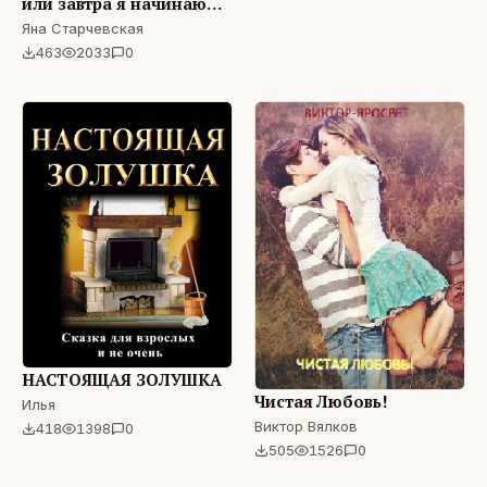
или завтра я начинаю
новую жизнь!
Яна Старчевская
463
2033
0
НАСТОЯЩАЯ ЗОЛУШКА
Чистая Любовь!
Илья
Виктор Вялков
418
1398
0
505
1526
0