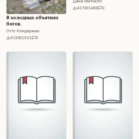
Дана Митчелл
427
1489
0
В холодных объятиях
богов.
Отто Клидерман
415
1021
0