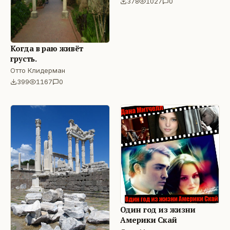
378
1027
0
Когда в раю живёт
грусть.
Отто Клидерман
399
1167
0
Один год из жизни
Америки Скай