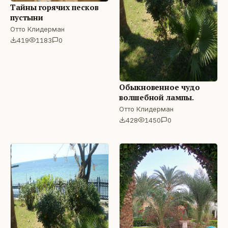
Тайны горячих песков
пустыни
Отто Клидерман
419
1183
0
Обыкновенное чудо
волшебной лампы.
Отто Клидерман
428
1450
0