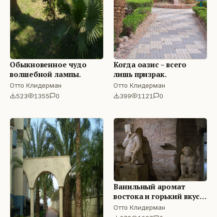
Обыкновенное чудо
Когда оазис – всего
волшебной лампы.
лишь призрак.
Отто Клидерман
Отто Клидерман
523
1355
0
399
1121
0
Ванильный аромат
востока и горький вкус
шоколада
Отто Клидерман