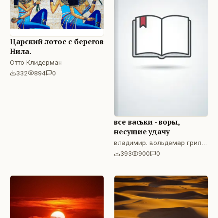
Царский лотос с берегов
Нила.
Отто Клидерман
332
894
0
все васьки - воры,
несущие удачу
владимир. вольдемар грилелави
393
900
0