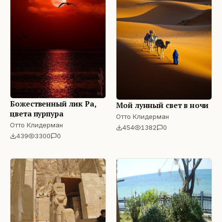
Божественный лик Ра,
Мой лунный свет в ночи
цвета пурпура
Отто Клидерман
Отто Клидерман
454
1382
0
439
3300
0