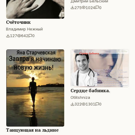
Дмитрий Бельский
275
1024
0
Счёточник
Владимир Нежный
127
642
0
Сердце бабника.
Otlitshniza
322
1301
0
Танцующая на льдине