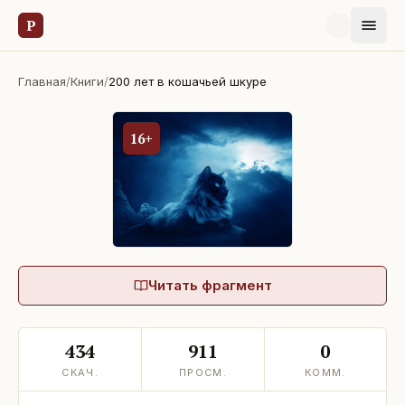
Р
Главная
/
Книги
/
200 лет в кошачьей шкуре
16+
Читать фрагмент
434
911
0
СКАЧ.
ПРОСМ.
КОММ.