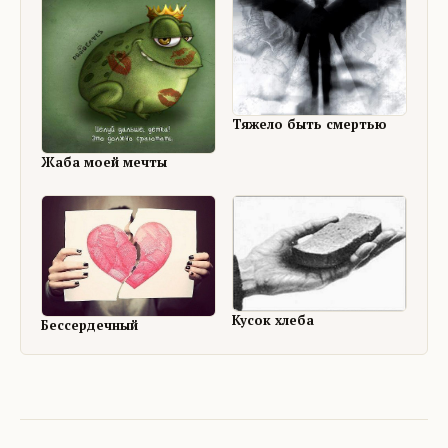
Тяжело быть смертью
Жаба моей мечты
Кусок хлеба
Бессердечный