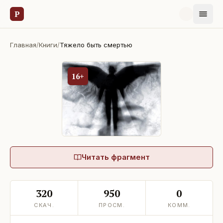
Р
Главная
/
Книги
/
Тяжело быть смертью
16+
Читать фрагмент
320
950
0
СКАЧ.
ПРОСМ.
КОММ.