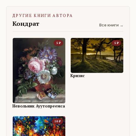
ДРУГИЕ КНИГИ АВТОРА
Кондрат
Все книги →
5
₽
5
₽
Кризис
Невольник Ауутопреемса
10
₽