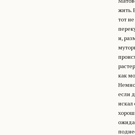
Матово
жить. 
тот не
переку
и, раз
муторн
происх
растер
как мо
Немног
если д
искал 
хороши
ожида
поднес