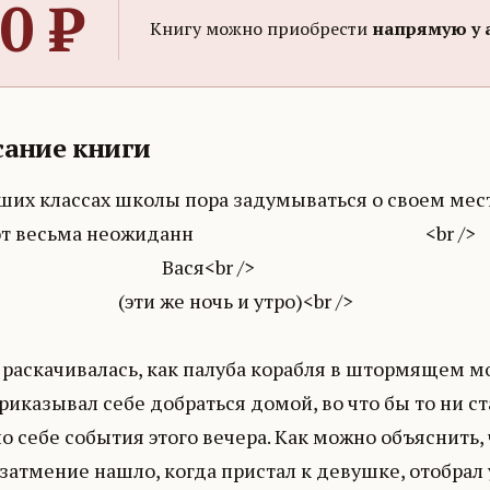
0
₽
Книгу можно приобрести
напрямую у 
ание книги
ших классах школы пора задумываться о своем мест
ают весьма неожиданн <br />
ася<br />
и же ночь и утро)<br />
раскачивалась, как палуба корабля в штормящем мор
риказывал себе добраться домой, во что бы то ни ст
о себе события этого вечера. Как можно объяснить,
затмение нашло, когда пристал к девушке, отобрал