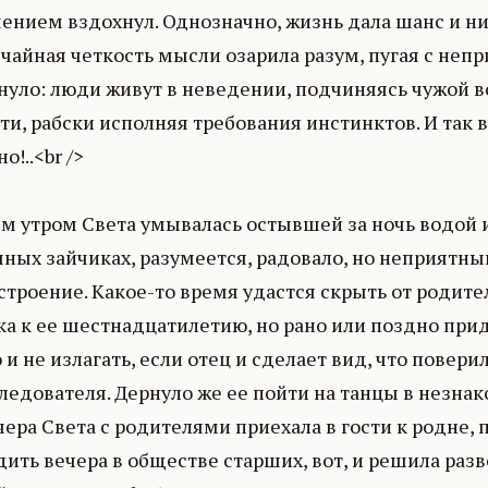
ением вздохнул. Однозначно, жизнь дала шанс и ни
чайная четкость мысли озарила разум, пугая с неп
уло: люди живут в неведении, подчиняясь чужой во
ти, рабски исполняя требования инстинктов. И так в
о!..<br />
 утром Света умывалась остывшей за ночь водой из
чных зайчиках, разумеется, радовало, но неприятн
строение. Какое-то время удастся скрыть от родит
ка к ее шестнадцатилетию, но рано или поздно при
и не излагать, если отец и сделает вид, что повери
ледователя. Дернуло же ее пойти на танцы в незнак
ера Света с родителями приехала в гости к родне, 
ить вечера в обществе старших, вот, и решила разве