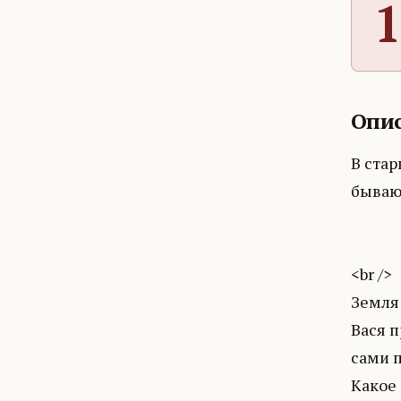
1
Опис
В стар
быв
В
(эт
<br />
Земля 
Вася п
сами п
Какое 