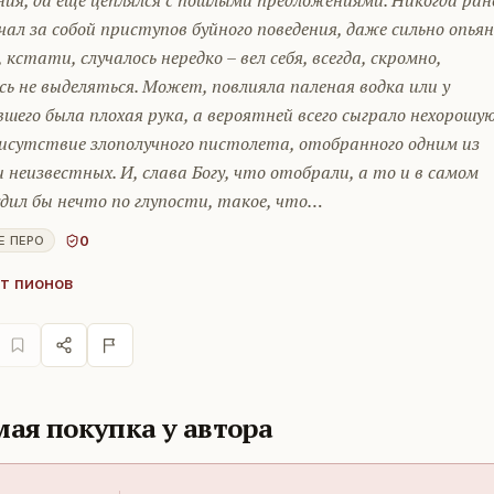
ия, да еще цеплялся с пошлыми предложениями. Никогда ран
чал за собой приступов буйного поведения, даже сильно опьян
, кстати, случалось нередко – вел себя, всегда, скромно,
ь не выделяться. Может, повлияла паленая водка или у
шего была плохая рука, а вероятней всего сыграло нехорошу
рисутствие злополучного пистолета, отобранного одним из
 неизвестных. И, слава Богу, что отобрали, а то и в самом
удил бы нечто по глупости, такое, что…
0
Е ПЕРО
т пионов
ая покупка у автора