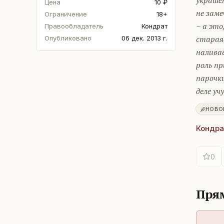
украшен
Цена
10 ₽
не заме
Ограничение
18+
– а это
Правообладатель
Кондрат
стараяс
Опубликовано
06 дек. 2013 г.
наливав
роль п
парочки
деле уч
НОВО
Кондра
0
Прям