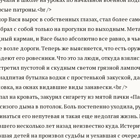
сые патроны.<br />
пор Вася вырос в собственных глазах, стал более с
 брал с собой только на прогулки по выходным. Ме
ный карман, и Васе было абсолютно все равно, в чьи
 возле дороги. Теперь же выясняется, что есть оруж
деют его ровесники. Что это за люди, откуда взялис
третил пустотой и скудным светом грязной лампочки
надпитая бутылка водки с простенькой закуской, да 
овка, на окнах видавшие виды занавески.<br />
пал на кровать, закурил сигарету из мятой пачки «П
сизого дыма в потолок. Боль постепенно уходила, р
наться его непутевая и такая еще недолгая жизнь. 
вшего несколько лет назад неизвестно куда. Истер
вшая детей на произвол судьбы и уехавшая с очер