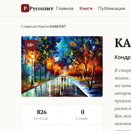
Руссолит
Р
Главная
Книги
Публикации
Главная
/
Книги
/
КАМЛАТ
К
18+
Кондр
В стар
жизни.
же ночь
штормящ
приказы
разом в
826
0
Как мож
ПРОСМ.
КОММ.
затмени