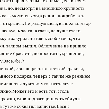
 того парня, чтобы не снимал, если хочет
рка, но, несмотря на внешнюю хрупкость
чка, в момент, когда решил попробовать
ет открылся. Не раздумывая, вышел во двор
ная вуаль застила глаза, на душе стало
ку и закурил, пытаясь сообразить, что
дки, залпом выпил. Облегчение не пришло,
лияние браслета, не простого украшения,
 Васе.<br />
ичкой, стал шарить по жесткой траве, и,
ранного подарка, теперь с таким же рвением
явившееся чувство, что расстался с
во. Может это и есть тот, столь
режно, словно драгоценность обдул и
 тут же обхватил запястье. Вася с