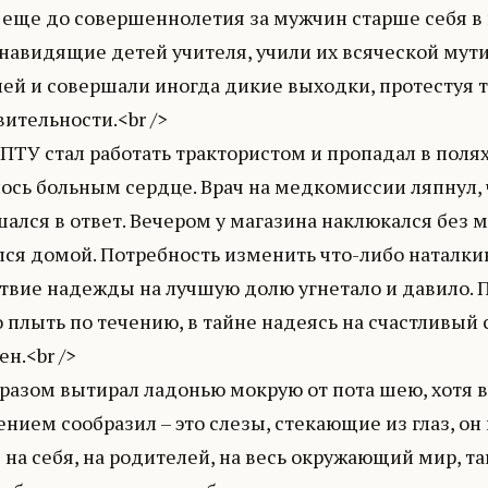
 еще до совершеннолетия за мужчин старше себя в 
енавидящие детей учителя, учили их всяческой мут
лей и совершали иногда дикие выходки, протестуя
ительности.<br />
ПТУ стал работать трактористом и пропадал в полях 
ось больным сердце. Врач на медкомиссии ляпнул, ч
ался в ответ. Вечером у магазина наклюкался без м
ся домой. Потребность изменить что-либо наталкив
ствие надежды на лучшую долю угнетало и давило. 
 плыть по течению, в тайне надеясь на счастливый 
н.<br />
 разом вытирал ладонью мокрую от пота шею, хотя в
нием сообразил – это слезы, стекающие из глаз, он 
на себя, на родителей, на весь окружающий мир, т