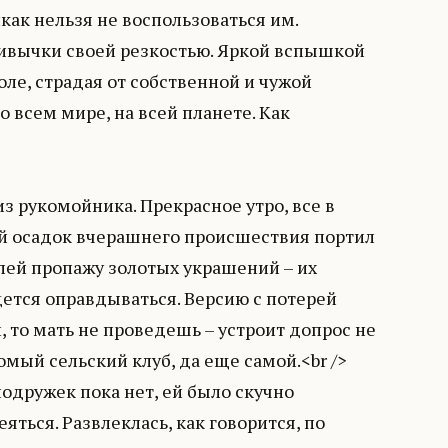
как нельзя не воспользоваться им.
ривычки своей резкостью. Яркой вспышкой
ле, страдая от собственной и чужой
о всем мире, на всей планете. Как
 рукомойника. Прекрасное утро, все в
ый осадок вчерашнего происшествия портил
елей пропажу золотых украшений – их
дется оправдываться. Версию с потерей
л, то мать не проведешь – устроит допрос не
омый сельский клуб, да еще самой.<br />
подружек пока нет, ей было скучно
яться. Развлеклась, как говорится, по