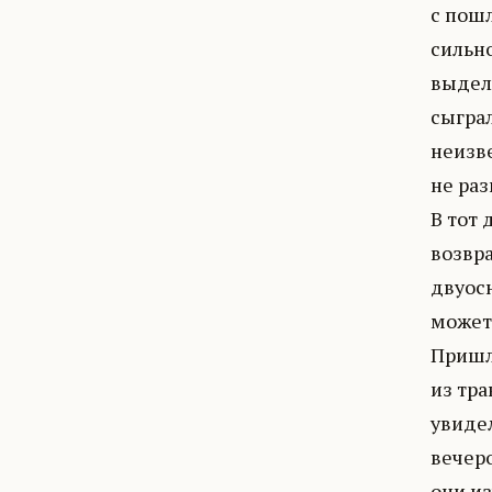
с пош
сильно
выделя
сыгра
неизве
не раз
В тот 
возвр
двуосн
может 
Пришло
из тра
увидел
вечер
они из