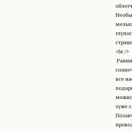
облегч
Необы
мелькн
глупос
страшн
<br />
Ранним
солне
все на
подар
можно 
хуже с
Позавч
провод