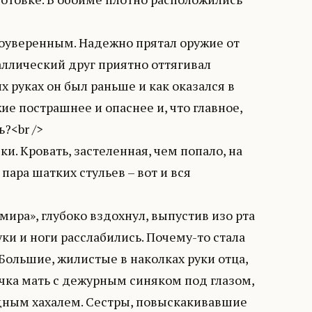
амоуверенным. Надежно прятал оружие от
таллический друг приятно оттягивал
х руках он был раньше и как оказался в
ие пострашнее и опаснее и, что главное,
ь?<br />
. Кровать, застеленная, чем попало, на
пара шатких стульев – вот и вся
амира», глубоко вздохнул, выпустив изо рта
уки и ноги расслабились. Почему-то стала
Большие, жилистые в наколках руки отца,
ичка мать с дежурным синяком под глазом,
едным хахалем. Сестры, повыскакивавшие