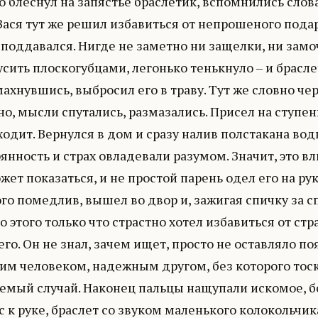
 блеснул на запястье браслетик, вспомнились слова
Вася тут же решил избавиться от непрошеного пода
 поддавался. Нигде не заметно ни защелки, ни замо
сить плоскогубцами, легонько тенькнуло – и брасл
махнувшись, выбросил его в траву. Тут же словно чер
о, мысли спутались, размазались. Присел на ступень
одит. Вернулся в дом и сразу налив полстакана во
янность и страх овладевали разумом. Значит, это в
жет показаться, и не простой парень одел его на руку
о помедлив, вышел во двор и, зажигая спичку за сп
о этого только что страстно хотел избавиться от ст
его. Он не знал, зачем ищет, просто не оставляло по
м человеком, надежным другом, без которого тоскли
емый случай. Наконец пальцы нащупали искомое, бе
 к руке, браслет со звуком маленького колокольчика