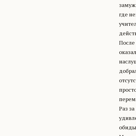
замуж
где н
учите
действ
После 
оказал
наслуш
добрал
отсут
просто
переме
Раз за
удивле
обиды 