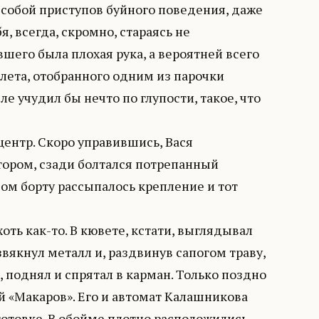
собой приступов буйного поведения, даже
бя, всегда, скромно, стараясь не
шего была плохая рука, а вероятней всего
лета, отобранного одним из парочки
еле учудил бы нечто по глупости, такое, что
центр. Скоро управившись, Вася
тором, сзади болтался потрепанный
вом борту рассыпалось крепление и тот
оть как-то. В кювете, кстати, выглядывал
звякнул металл и, раздвинув сапогом траву,
 поднял и спрятал в карман. Только поздно
й «Макаров». Его и автомат Калашникова
готовке. В обойме плотно расположились