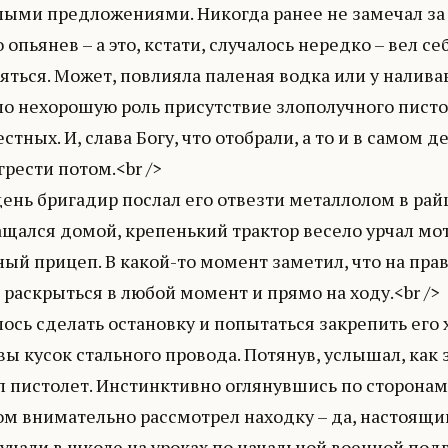
лыми предложениями. Никогда ранее не замечал за 
 опьянев – а это, кстати, случалось нередко – вел се
ться. Может, повлияла паленая водка или у наливав
ло нехорошую роль присутствие злополучного писто
стных. И, слава Богу, что отобрали, а то и в самом д
грести потом.<br />
день бригадир послал его отвезти металлолом в рай
ащался домой, крепенький трактор весело урчал мо
ый прицеп. В какой-то момент заметил, что на пра
раскрыться в любой момент и прямо на ходу.<br />
сь сделать остановку и попытаться закрепить его х
вы кусок стального провода. Потянув, услышал, как 
 пистолет. Инстинктивно оглянувшись по сторонам,
ом внимательно рассмотрел находку – да, настоящи
учали в школе на уроках по начальной военной под