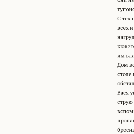
тупоно
С тех 
всех и
нагруд
кювете
им вла
Дом вс
столе 
обстан
Вася у
струю 
вспоми
пропа
броси