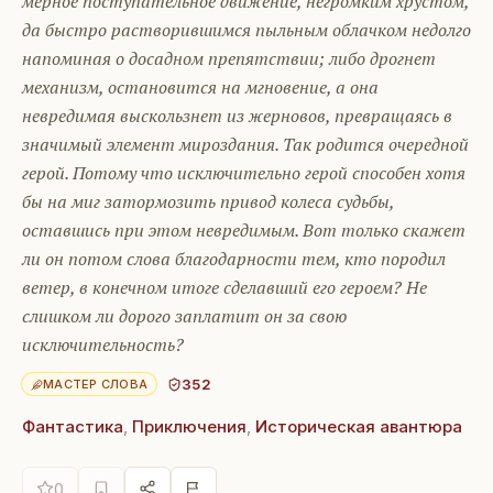
мерное поступательное движение, негромким хрустом,
да быстро растворившимся пыльным облачком недолго
напоминая о досадном препятствии; либо дрогнет
механизм, остановится на мгновение, а она
невредимая выскользнет из жерновов, превращаясь в
значимый элемент мироздания. Так родится очередной
герой. Потому что исключительно герой способен хотя
бы на миг затормозить привод колеса судьбы,
оставшись при этом невредимым. Вот только скажет
ли он потом слова благодарности тем, кто породил
ветер, в конечном итоге сделавший его героем? Не
слишком ли дорого заплатит он за свою
исключительность?
352
МАСТЕР СЛОВА
Фантастика
,
Приключения
,
Историческая авантюра
0