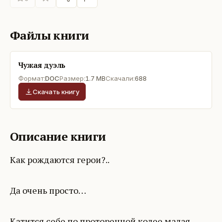
Файлы книги
Чужая дуэль
Формат:
DOC
Размер:
1.7 MB
Скачали:
688
Скачать книгу
Описание книги
Как рождаются герои?..
Да очень просто…
Катится себе по проторенной колее малая,